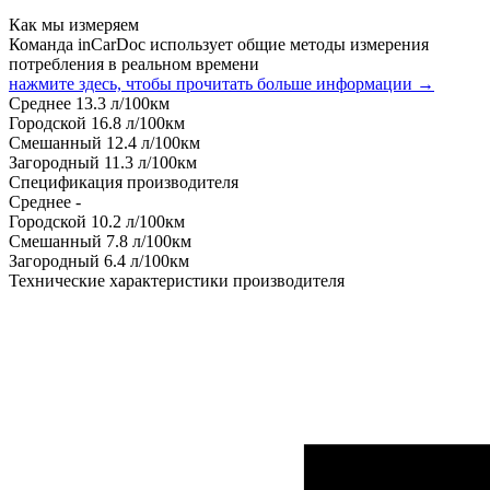
Как мы измеряем
Команда inCarDoc использует общие методы измерения
потребления в реальном времени
нажмите здесь, чтобы прочитать больше информации →
Среднее
13.3
л/100км
Городской
16.8
л/100км
Смешанный
12.4
л/100км
Загородный
11.3
л/100км
Спецификация производителя
Среднее
-
Городской
10.2
л/100км
Смешанный
7.8
л/100км
Загородный
6.4
л/100км
Технические характеристики производителя