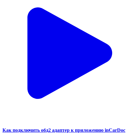
Как подключить обд2 адаптер к приложению inCarDoc