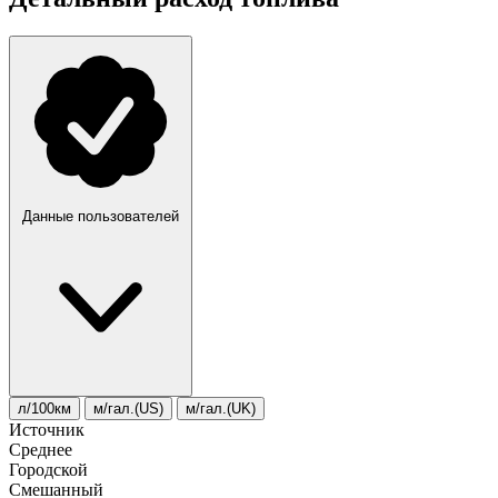
Данные пользователей
л/100км
м/гал.(US)
м/гал.(UK)
Источник
Среднее
Городской
Смешанный