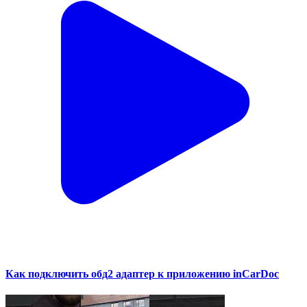
Как подключить обд2 адаптер к приложению inCarDoc