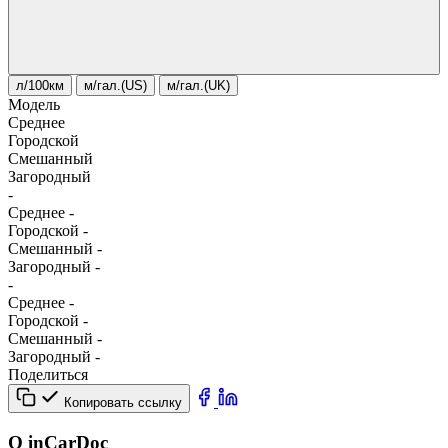
л/100км
м/гал.(US)
м/гал.(UK)
Модель
Среднее
Городской
Смешанный
Загородный
-
Среднее
-
Городской
-
Смешанный
-
Загородный
-
-
Среднее
-
Городской
-
Смешанный
-
Загородный
-
Поделиться
Копировать ссылку
О inCarDoc