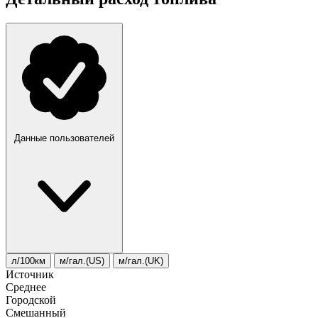
Данные пользователей
л/100км
м/гал.(US)
м/гал.(UK)
Источник
Среднее
Городской
Смешанный