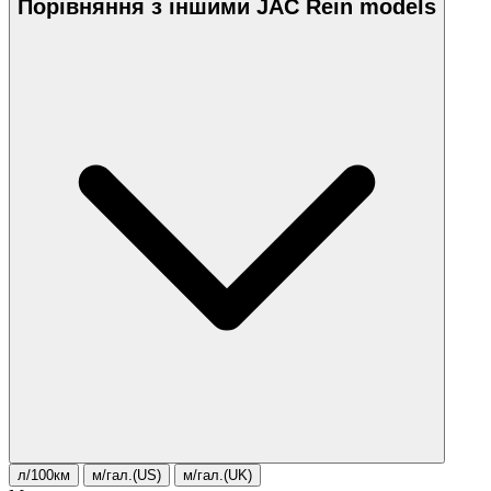
Порівняння з іншими JAC Rein models
л/100км
м/гал.(US)
м/гал.(UK)