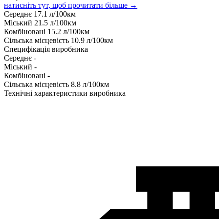
натисніть тут, щоб прочитати більше →
Середнє
17.1
л/100км
Міський
21.5
л/100км
Комбіновані
15.2
л/100км
Сільська місцевість
10.9
л/100км
Специфікація виробника
Середнє
-
Міський
-
Комбіновані
-
Сільська місцевість
8.8
л/100км
Технічні характеристики виробника