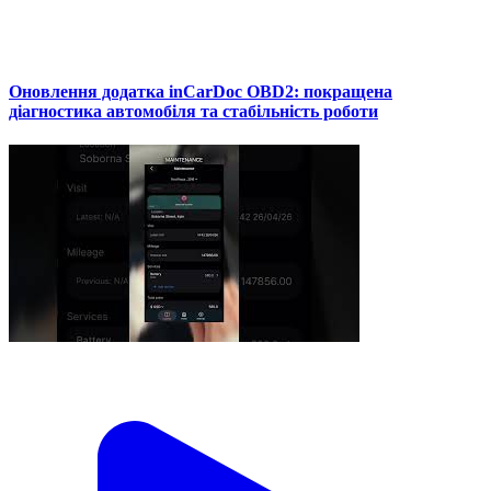
Оновлення додатка inCarDoc OBD2: покращена
діагностика автомобіля та стабільність роботи