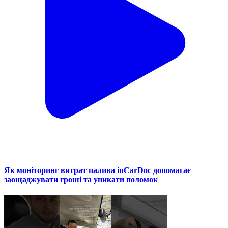
Як моніторинг витрат палива inCarDoc допомагає
заощаджувати гроші та уникати поломок