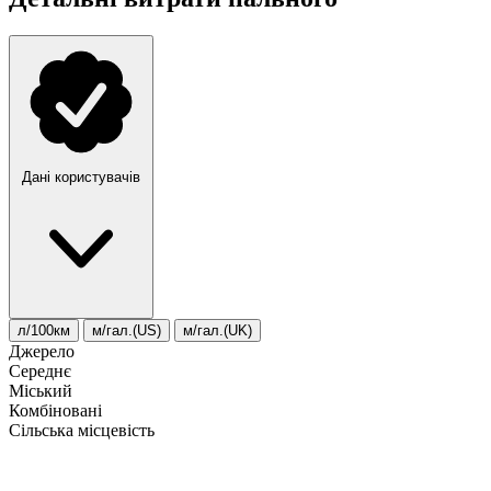
Дані користувачів
л/100км
м/гал.(US)
м/гал.(UK)
Джерело
Середнє
Міський
Комбіновані
Сільська місцевість