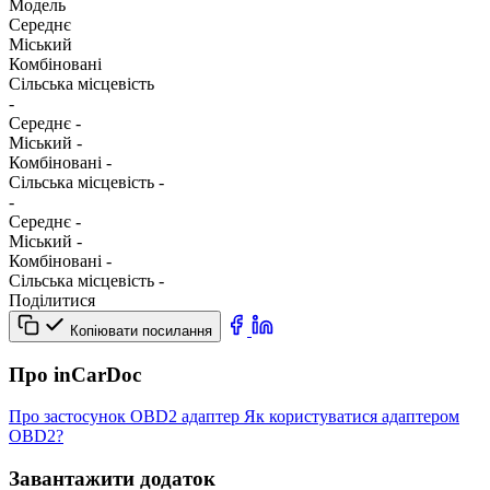
Модель
Середнє
Міський
Комбіновані
Сільська місцевість
-
Середнє
-
Міський
-
Комбіновані
-
Сільська місцевість
-
-
Середнє
-
Міський
-
Комбіновані
-
Сільська місцевість
-
Поділитися
Копіювати посилання
Про inCarDoc
Про застосунок
OBD2 адаптер
Як користуватися адаптером
OBD2?
Завантажити додаток