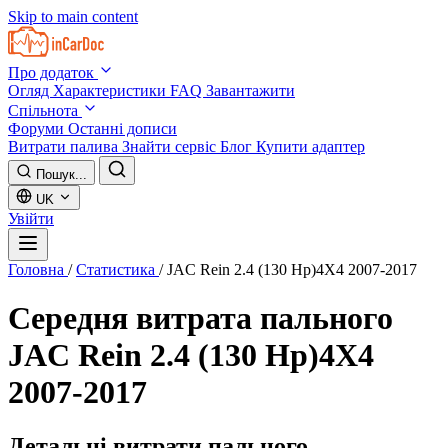
Skip to main content
Про додаток
Огляд
Характеристики
FAQ
Завантажити
Спільнота
Форуми
Останні дописи
Витрати палива
Знайти сервіс
Блог
Купити адаптер
Пошук...
UK
Увійти
Головна
/
Статистика
/
JAC Rein 2.4 (130 Hp)4X4 2007-2017
Середня витрата пального
JAC Rein 2.4 (130 Hp)4X4
2007-2017
Детальні витрати пального