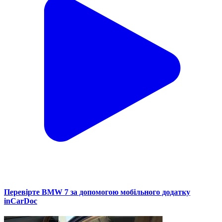
Перевірте BMW 7 за допомогою мобільного додатку
inCarDoc