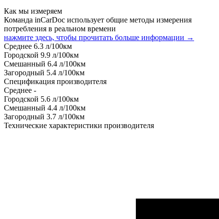
Как мы измеряем
Команда inCarDoc использует общие методы измерения
потребления в реальном времени
нажмите здесь, чтобы прочитать больше информации →
Среднее
6.3
л/100км
Городской
9.9
л/100км
Смешанный
6.4
л/100км
Загородный
5.4
л/100км
Спецификация производителя
Среднее
-
Городской
5.6
л/100км
Смешанный
4.4
л/100км
Загородный
3.7
л/100км
Технические характеристики производителя