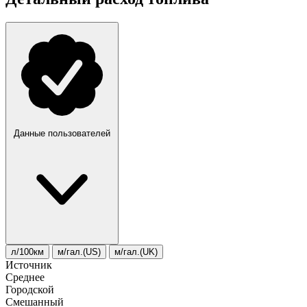
Данные пользователей
л/100км
м/гал.(US)
м/гал.(UK)
Источник
Среднее
Городской
Смешанный