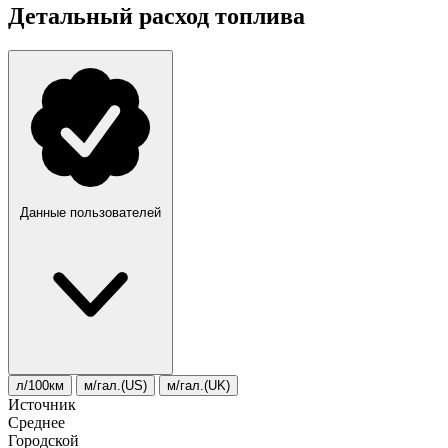
Детальный расход топлива
Данные пользователей
л/100км
м/гал.(US)
м/гал.(UK)
Источник
Среднее
Городской