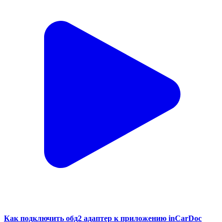
Как подключить обд2 адаптер к приложению inCarDoc