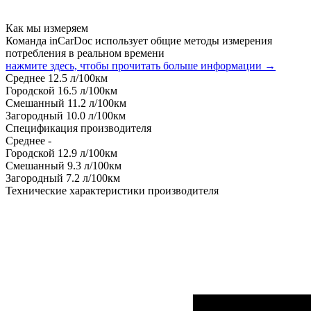
Как мы измеряем
Команда inCarDoc использует общие методы измерения
потребления в реальном времени
нажмите здесь, чтобы прочитать больше информации →
Среднее
12.5
л/100км
Городской
16.5
л/100км
Смешанный
11.2
л/100км
Загородный
10.0
л/100км
Спецификация производителя
Среднее
-
Городской
12.9
л/100км
Смешанный
9.3
л/100км
Загородный
7.2
л/100км
Технические характеристики производителя