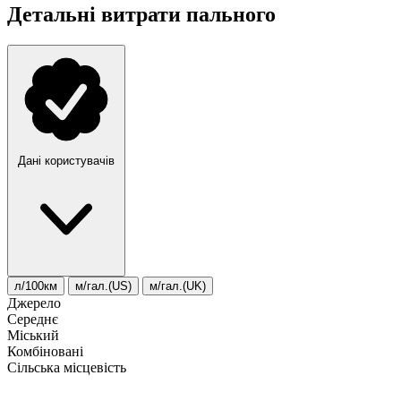
Детальні витрати пального
Дані користувачів
л/100км
м/гал.(US)
м/гал.(UK)
Джерело
Середнє
Міський
Комбіновані
Сільська місцевість