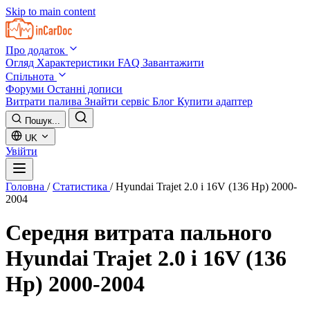
Skip to main content
Про додаток
Огляд
Характеристики
FAQ
Завантажити
Спільнота
Форуми
Останні дописи
Витрати палива
Знайти сервіс
Блог
Купити адаптер
Пошук...
UK
Увійти
Головна
/
Статистика
/
Hyundai Trajet 2.0 i 16V (136 Hp) 2000-
2004
Середня витрата пального
Hyundai Trajet 2.0 i 16V (136
Hp) 2000-2004