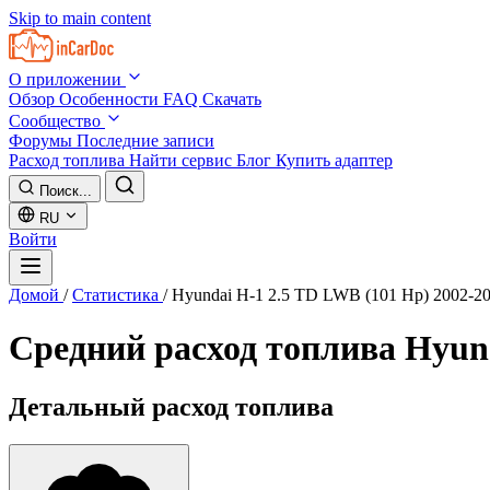
Skip to main content
О приложении
Обзор
Особенности
FAQ
Скачать
Сообщество
Форумы
Последние записи
Расход топлива
Найти сервис
Блог
Купить адаптер
Поиск...
RU
Войти
Домой
/
Статистика
/
Hyundai H-1 2.5 TD LWB (101 Hp) 2002-2
Средний расход топлива
Hyund
Детальный расход топлива