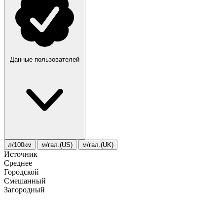
Данные пользователей
л/100км
м/гал.(US)
м/гал.(UK)
Источник
Среднее
Городской
Смешанный
Загородный