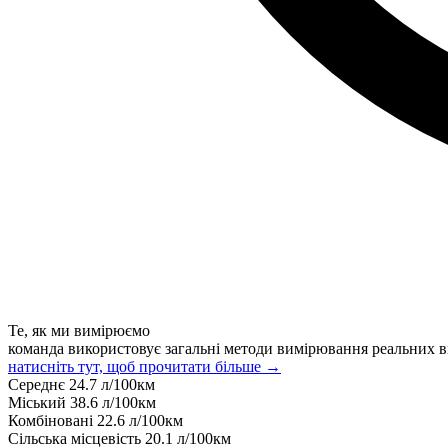
Те, як ми вимірюємо
команда використовує загальні методи вимірювання реальних в
натисніть тут, щоб прочитати більше →
Середнє
24.7
л/100км
Міський
38.6
л/100км
Комбіновані
22.6
л/100км
Сільська місцевість
20.1
л/100км