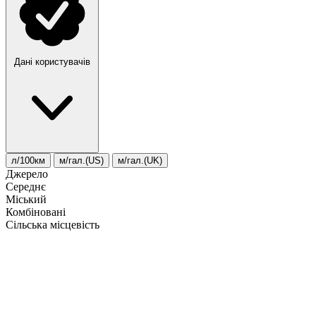
Дані користувачів
л/100км
м/гал.(US)
м/гал.(UK)
Джерело
Середнє
Міський
Комбіновані
Сільська місцевість