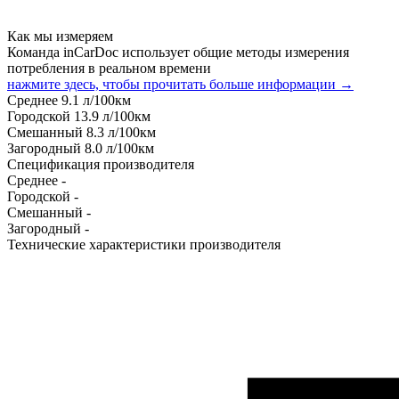
Как мы измеряем
Команда inCarDoc использует общие методы измерения
потребления в реальном времени
нажмите здесь, чтобы прочитать больше информации →
Среднее
9.1
л/100км
Городской
13.9
л/100км
Смешанный
8.3
л/100км
Загородный
8.0
л/100км
Спецификация производителя
Среднее
-
Городской
-
Смешанный
-
Загородный
-
Технические характеристики производителя