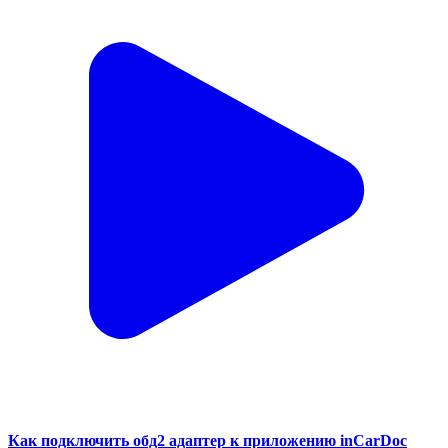
Как подключить обд2 адаптер к приложению inCarDoc