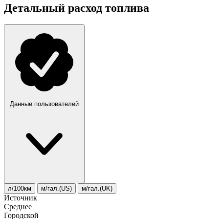
Детальный расход топлива
Данные пользователей
л/100км
м/гал.(US)
м/гал.(UK)
Источник
Среднее
Городской