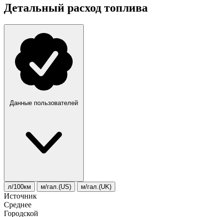
Детальный расход топлива
Данные пользователей
л/100км
м/гал.(US)
м/гал.(UK)
Источник
Среднее
Городской