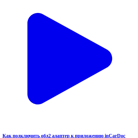
Как подключить обд2 адаптер к приложению inCarDoc