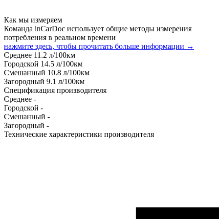
Как мы измеряем
Команда inCarDoc использует общие методы измерения
потребления в реальном времени
нажмите здесь, чтобы прочитать больше информации →
Среднее
11.2
л/100км
Городской
14.5
л/100км
Смешанный
10.8
л/100км
Загородный
9.1
л/100км
Спецификация производителя
Среднее
-
Городской
-
Смешанный
-
Загородный
-
Технические характеристики производителя