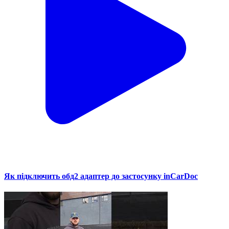
Як підключить обд2 адаптер до застосунку inCarDoc