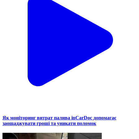
Як моніторинг витрат палива inCarDoc допомагає
заощаджувати гроші та уникати поломок