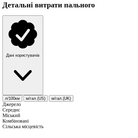
Детальні витрати пального
Дані користувачів
л/100км
м/гал.(US)
м/гал.(UK)
Джерело
Середнє
Міський
Комбіновані
Сільська місцевість