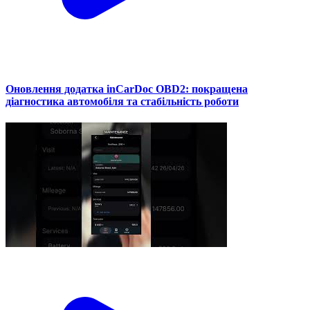
Оновлення додатка inCarDoc OBD2: покращена
діагностика автомобіля та стабільність роботи