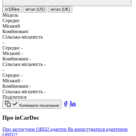
л/100км
м/гал.(US)
м/гал.(UK)
Модель
Середнє
Міський
Комбіновані
Сільська місцевість
-
Середнє
-
Міський
-
Комбіновані
-
Сільська місцевість
-
-
Середнє
-
Міський
-
Комбіновані
-
Сільська місцевість
-
Поділитися
Копіювати посилання
Про inCarDoc
Про застосунок
OBD2 адаптер
Як користуватися адаптером
OBD2?