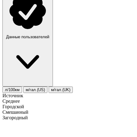
Данные пользователей
л/100км
м/гал.(US)
м/гал.(UK)
Источник
Среднее
Городской
Смешанный
Загородный