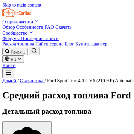
Skip to main content
О приложении
Обзор
Особенности
FAQ
Скачать
Сообщество
Форумы
Последние записи
Расход топлива
Найти сервис
Блог
Купить адаптер
Поиск...
RU
Войти
Домой
/
Статистика
/
Ford Sport Trac 4.0 L V6 (210 HP) Automati
Средний расход топлива
Ford 
Детальный расход топлива