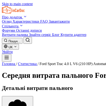
Skip to main content
Про додаток
Огляд
Характеристики
FAQ
Завантажити
Спільнота
Форуми
Останні дописи
Витрати палива
Знайти сервіс
Блог
Купити адаптер
Пошук...
UK
Увійти
Головна
/
Статистика
/
Ford Sport Trac 4.0 L V6 (210 HP) Automa
Середня витрата пального
For
Детальні витрати пального