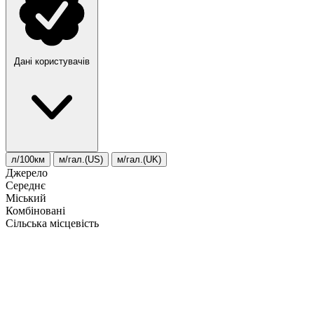
Дані користувачів
л/100км
м/гал.(US)
м/гал.(UK)
Джерело
Середнє
Міський
Комбіновані
Сільська місцевість