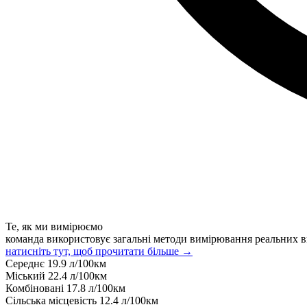
Те, як ми вимірюємо
команда використовує загальні методи вимірювання реальних в
натисніть тут, щоб прочитати більше →
Середнє
19.9
л/100км
Міський
22.4
л/100км
Комбіновані
17.8
л/100км
Сільська місцевість
12.4
л/100км