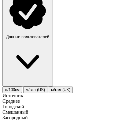
Данные пользователей
л/100км
м/гал.(US)
м/гал.(UK)
Источник
Среднее
Городской
Смешанный
Загородный