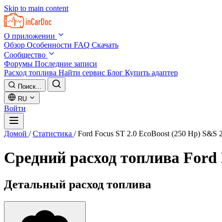
Skip to main content
О приложении
Обзор
Особенности
FAQ
Скачать
Сообщество
Форумы
Последние записи
Расход топлива
Найти сервис
Блог
Купить адаптер
Поиск...
RU
Войти
Домой
/
Статистика
/
Ford Focus ST 2.0 EcoBoost (250 Hp) S&S 
Средний расход топлива
Ford 
Детальный расход топлива