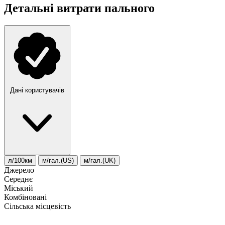
Детальні витрати пального
Дані користувачів
л/100км
м/гал.(US)
м/гал.(UK)
Джерело
Середнє
Міський
Комбіновані
Сільська місцевість