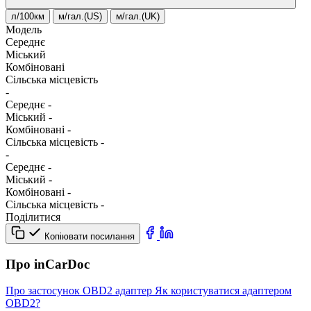
л/100км
м/гал.(US)
м/гал.(UK)
Модель
Середнє
Міський
Комбіновані
Сільська місцевість
-
Середнє
-
Міський
-
Комбіновані
-
Сільська місцевість
-
-
Середнє
-
Міський
-
Комбіновані
-
Сільська місцевість
-
Поділитися
Копіювати посилання
Про inCarDoc
Про застосунок
OBD2 адаптер
Як користуватися адаптером
OBD2?