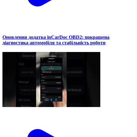
Оновлення додатка inCarDoc OBD2: покращена
діагностика автомобіля та стабільність роботи