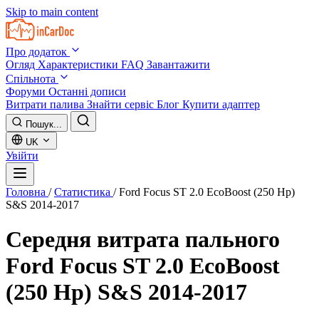
Skip to main content
Про додаток
Огляд
Характеристики
FAQ
Завантажити
Спільнота
Форуми
Останні дописи
Витрати палива
Знайти сервіс
Блог
Купити адаптер
Пошук...
UK
Увійти
Головна
/
Статистика
/
Ford Focus ST 2.0 EcoBoost (250 Hp)
S&S 2014-2017
Середня витрата пального
Ford Focus ST 2.0 EcoBoost
(250 Hp) S&S 2014-2017