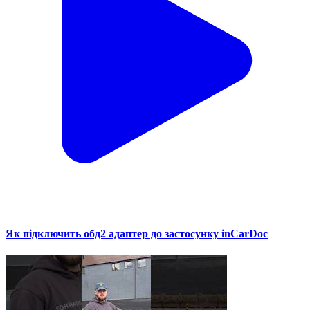
Як підключить обд2 адаптер до застосунку inCarDoc