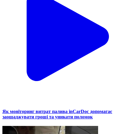
Як моніторинг витрат палива inCarDoc допомагає
заощаджувати гроші та уникати поломок