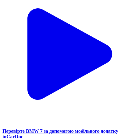
Перевірте BMW 7 за допомогою мобільного додатку
inCarDoc