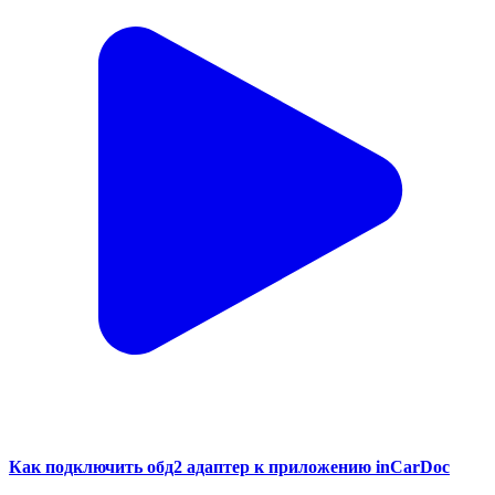
Как подключить обд2 адаптер к приложению inCarDoc