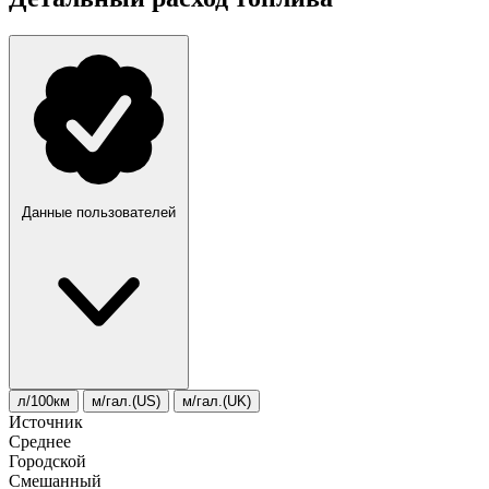
Данные пользователей
л/100км
м/гал.(US)
м/гал.(UK)
Источник
Среднее
Городской
Смешанный