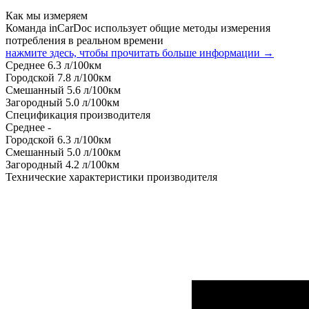
Как мы измеряем
Команда inCarDoc использует общие методы измерения
потребления в реальном времени
нажмите здесь, чтобы прочитать больше информации →
Среднее
6.3
л/100км
Городской
7.8
л/100км
Смешанный
5.6
л/100км
Загородный
5.0
л/100км
Спецификация производителя
Среднее
-
Городской
6.3
л/100км
Смешанный
5.0
л/100км
Загородный
4.2
л/100км
Технические характеристики производителя