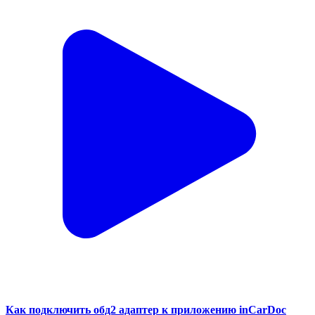
Как подключить обд2 адаптер к приложению inCarDoc