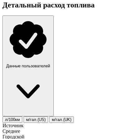
Детальный расход топлива
Данные пользователей
л/100км
м/гал.(US)
м/гал.(UK)
Источник
Среднее
Городской