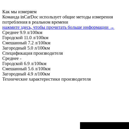
Как мы измеряем
Команда inCarDoc использует общие методы измерения
потребления в реальном времени
нажмите здесь, чтобы прочитать больше информации →
Среднее
9.9
л/100км
Городской
11.0
л/100км
Смешанный
7.2
л/100км
Загородный
5.0
л/100км
Спецификация производителя
Среднее
-
Городской
6.9
л/100км
Смешанный
5.6
л/100км
Загородный
4.9
л/100км
Технические характеристики производителя