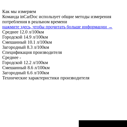
Как мы измеряем
Команда inCarDoc использует общие методы измерения
потребления в реальном времени
нажмите здесь, чтобы прочитать больше информации →
Среднее
12.0
л/100км
Городской
14.9
л/100км
Смешанный
10.1
л/100км
Загородный
8.3
л/100км
Спецификация производителя
Среднее
-
Городской
12.2
л/100км
Смешанный
8.6
л/100км
Загородный
6.6
л/100км
Технические характеристики производителя