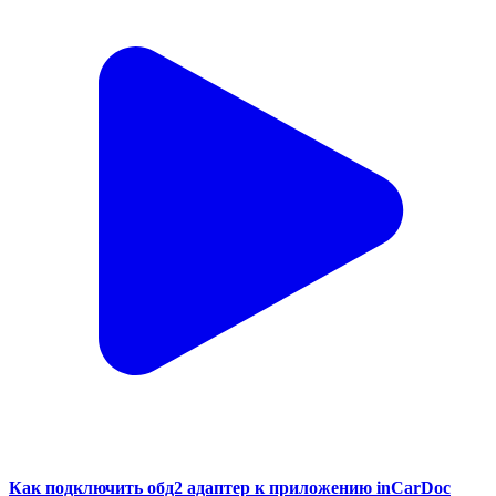
Как подключить обд2 адаптер к приложению inCarDoc