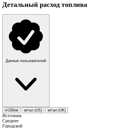
Детальный расход топлива
Данные пользователей
л/100км
м/гал.(US)
м/гал.(UK)
Источник
Среднее
Городской