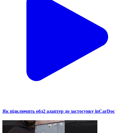
Як підключить обд2 адаптер до застосунку inCarDoc