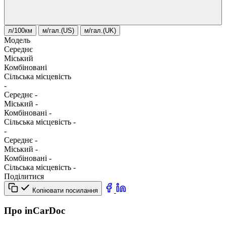
л/100км
м/гал.(US)
м/гал.(UK)
Модель
Середнє
Міський
Комбіновані
Сільська місцевість
-
Середнє
-
Міський
-
Комбіновані
-
Сільська місцевість
-
-
Середнє
-
Міський
-
Комбіновані
-
Сільська місцевість
-
Поділитися
Копіювати посилання
Про inCarDoc