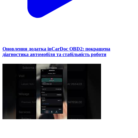
Оновлення додатка inCarDoc OBD2: покращена
діагностика автомобіля та стабільність роботи