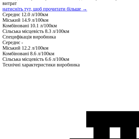
витрат
натисніть тут, щоб прочитати більше →
Середнє
12.0
л/100км
Міський
14.9
л/100км
Комбіновані
10.1
л/100км
Сільська місцевість
8.3
л/100км
Специфікація виробника
Середнє
-
Міський
12.2
л/100км
Комбіновані
8.6
л/100км
Сільська місцевість
6.6
л/100км
Технічні характеристики виробника