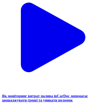
Як моніторинг витрат палива inCarDoc допомагає
заощаджувати гроші та уникати поломок