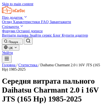
Skip to main content
Про додаток
Огляд
Характеристики
FAQ
Завантажити
Спільнота
Форуми
Останні дописи
Витрати палива
Знайти сервіс
Блог
Купити адаптер
Пошук...
UK
Увійти
Головна
/
Статистика
/
Daihatsu Charmant 2.0 i 16V JTS (165
Hp) 1985-2025
Середня витрата пального
Daihatsu Charmant 2.0 i 16V
JTS (165 Hp) 1985-2025