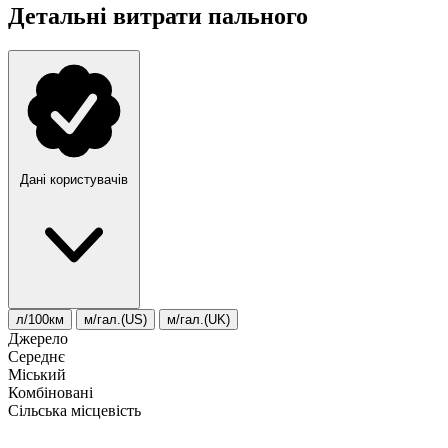
Детальні витрати пального
Дані користувачів
л/100км
м/гал.(US)
м/гал.(UK)
Джерело
Середнє
Міський
Комбіновані
Сільська місцевість