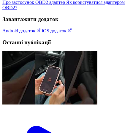
Про застосунок
OBD2 адаптер
Як користуватися адаптером
OBD2?
Завантажити додаток
Android додаток
iOS додаток
Останні публікації