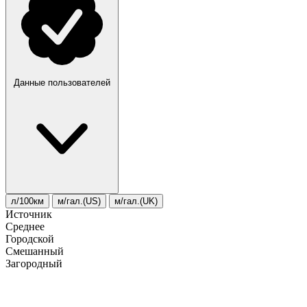
Данные пользователей
л/100км
м/гал.(US)
м/гал.(UK)
Источник
Среднее
Городской
Смешанный
Загородный