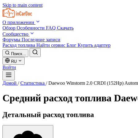
Skip to main content
О приложении
Обзор
Особенности
FAQ
Скачать
Сообщество
Форумы
Последние записи
Расход топлива
Найти сервис
Блог
Купить адаптер
Поиск...
RU
Войти
Домой
/
Статистика
/
Daewoo Winstorm 2.0 CRDI (152Hp) Automa
Средний расход топлива
Daewo
Детальный расход топлива