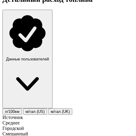
Данные пользователей
л/100км
м/гал.(US)
м/гал.(UK)
Источник
Среднее
Городской
Смешанный