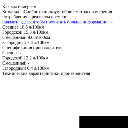
Как мы измеряем
Команда inCarDoc использует общие методы измерения
потребления в реальном времени
нажмите здесь, чтобы прочитать больше информации →
Среднее
10.6
л/100км
Городской
15.8
л/100км
Смешанный
9.6
л/100км
Загородный
7.4
л/100км
Спецификация производителя
Среднее
-
Городской
12.2
л/100км
Смешанный
-
Загородный
6.4
л/100км
Технические характеристики производителя