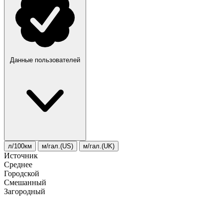
Данные пользователей
л/100км
м/гал.(US)
м/гал.(UK)
Источник
Среднее
Городской
Смешанный
Загородный