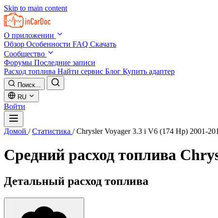
Skip to main content
О приложении
Обзор
Особенности
FAQ
Скачать
Сообщество
Форумы
Последние записи
Расход топлива
Найти сервис
Блог
Купить адаптер
Поиск...
RU
Войти
Домой
/
Статистика
/
Chrysler Voyager 3.3 i V6 (174 Hp) 2001-20
Средний расход топлива
Chrys
Детальный расход топлива