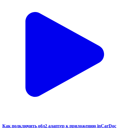
Как подключить обд2 адаптер к приложению inCarDoc