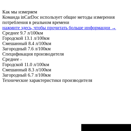
Как мы измеряем
Команда inCarDoc использует общие методы измерения
потребления в реальном времени
нажмите здесь, чтобы прочитать больше информации →
Среднее
9.7
л/100км
Городской
13.1
л/100км
Смешанный
8.4
л/100км
Загородный
7.6
л/100км
Спецификация производителя
Среднее
-
Городской
11.0
л/100км
Смешанный
8.3
л/100км
Загородный
6.7
л/100км
Технические характеристики производителя