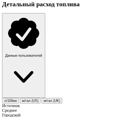
Детальный расход топлива
Данные пользователей
л/100км
м/гал.(US)
м/гал.(UK)
Источник
Среднее
Городской