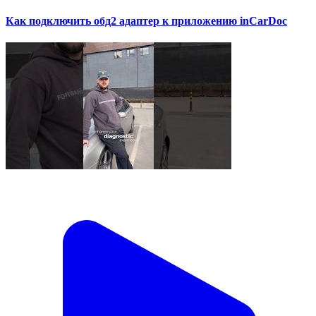
Как подключить обд2 адаптер к приложению inCarDoc