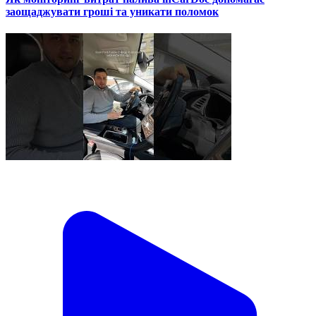
заощаджувати гроші та уникати поломок