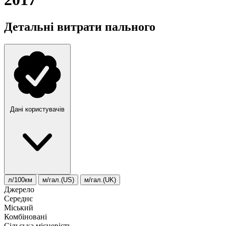
Детальні витрати пального
Дані користувачів
л/100км
м/гал.(US)
м/гал.(UK)
Джерело
Середнє
Міський
Комбіновані
Сільська місцевість