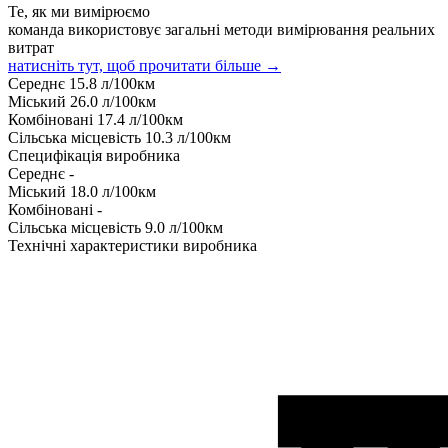
Те, як ми вимірюємо
команда використовує загальні методи вимірювання реальних
витрат
натисніть тут, щоб прочитати більше →
Середнє
15.8
л/100км
Міський
26.0
л/100км
Комбіновані
17.4
л/100км
Сільська місцевість
10.3
л/100км
Специфікація виробника
Середнє
-
Міський
18.0
л/100км
Комбіновані
-
Сільська місцевість
9.0
л/100км
Технічні характеристики виробника