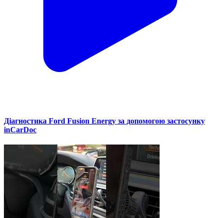
Діагностика Ford Fusion Energy за допомогою застосунку
inCarDoc