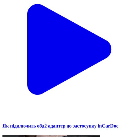
Як підключить обд2 адаптер до застосунку inCarDoc