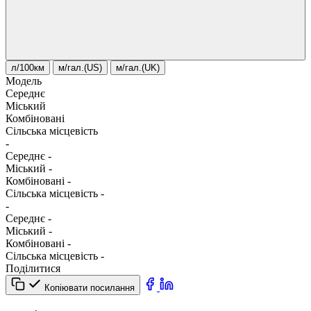
л/100км
м/гал.(US)
м/гал.(UK)
Модель
Середнє
Міський
Комбіновані
Сільська місцевість
-
Середнє
-
Міський
-
Комбіновані
-
Сільська місцевість
-
-
Середнє
-
Міський
-
Комбіновані
-
Сільська місцевість
-
Поділитися
Копіювати посилання