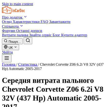
Skip to main content
Про додаток
Огляд
Характеристики
FAQ
Завантажити
Спільнота
Форуми
Останні дописи
Витрати палива
Знайти сервіс
Блог
Купити адаптер
Пошук...
UK
Увійти
Головна
/
Статистика
/
Chevrolet Corvette Z06 6.2i V8 32V (437
Hp) Automatic 2005-2017
Середня витрата пального
Chevrolet Corvette Z06 6.2i V8
32V (437 Hp) Automatic 2005-
2017