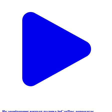
Як моніторинг витрат палива inCarDoc допомагає