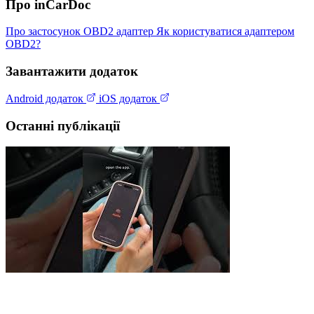
Про inCarDoc
Про застосунок
OBD2 адаптер
Як користуватися адаптером
OBD2?
Завантажити додаток
Android додаток
iOS додаток
Останні публікації