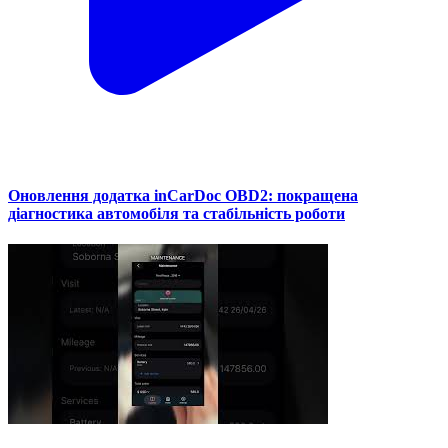
Оновлення додатка inCarDoc OBD2: покращена
діагностика автомобіля та стабільність роботи