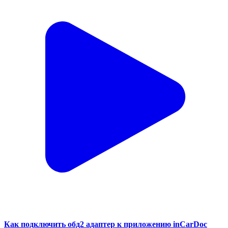
Как подключить обд2 адаптер к приложению inCarDoc