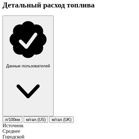
Детальный расход топлива
Данные пользователей
л/100км
м/гал.(US)
м/гал.(UK)
Источник
Среднее
Городской