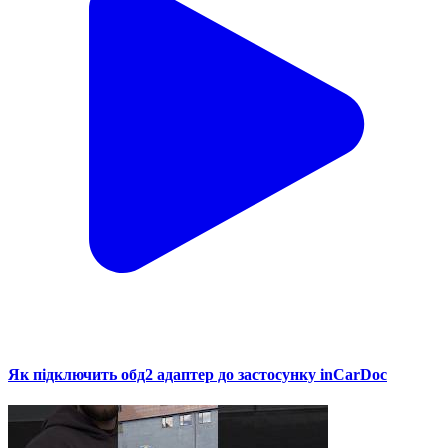
Як підключить обд2 адаптер до застосунку inCarDoc