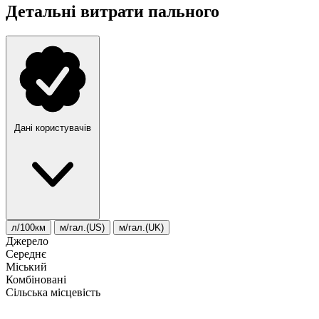
Детальні витрати пального
Дані користувачів
л/100км
м/гал.(US)
м/гал.(UK)
Джерело
Середнє
Міський
Комбіновані
Сільська місцевість