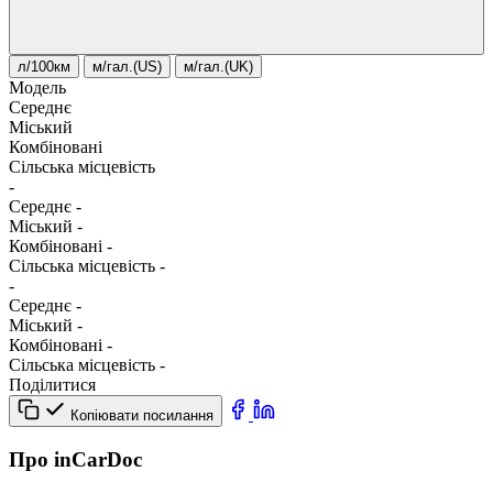
л/100км
м/гал.(US)
м/гал.(UK)
Модель
Середнє
Міський
Комбіновані
Сільська місцевість
-
Середнє
-
Міський
-
Комбіновані
-
Сільська місцевість
-
-
Середнє
-
Міський
-
Комбіновані
-
Сільська місцевість
-
Поділитися
Копіювати посилання
Про inCarDoc