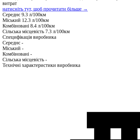
витрат
натисніть тут, щоб прочитати більше →
Середнє
9.3
л/100км
Міський
12.3
л/100км
Комбіновані
8.4
л/100км
Сільська місцевість
7.3
л/100км
Специфікація виробника
Середнє
-
Міський
-
Комбіновані
-
Сільська місцевість
-
Технічні характеристики виробника