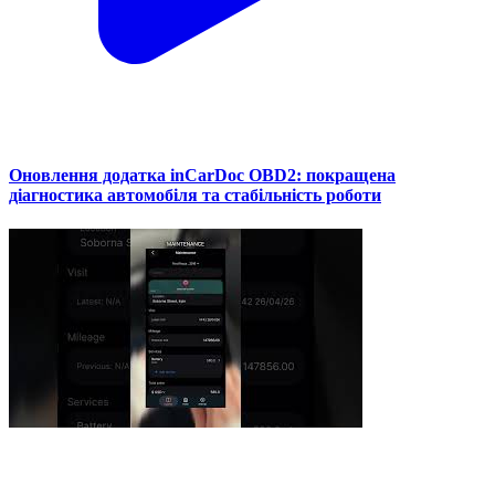
Оновлення додатка inCarDoc OBD2: покращена
діагностика автомобіля та стабільність роботи