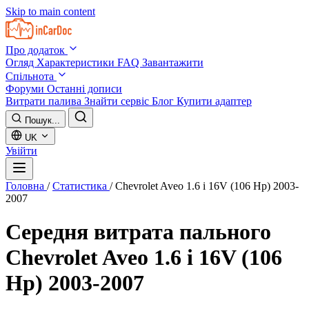
Skip to main content
Про додаток
Огляд
Характеристики
FAQ
Завантажити
Спільнота
Форуми
Останні дописи
Витрати палива
Знайти сервіс
Блог
Купити адаптер
Пошук...
UK
Увійти
Головна
/
Статистика
/
Chevrolet Aveo 1.6 i 16V (106 Hp) 2003-
2007
Середня витрата пального
Chevrolet Aveo 1.6 i 16V (106
Hp) 2003-2007