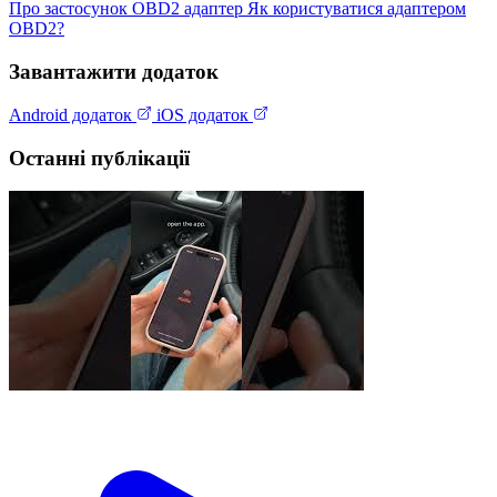
Про застосунок
OBD2 адаптер
Як користуватися адаптером
OBD2?
Завантажити додаток
Android додаток
iOS додаток
Останні публікації