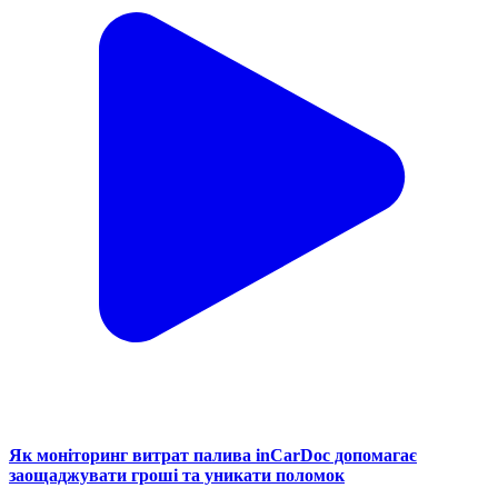
Як моніторинг витрат палива inCarDoc допомагає
заощаджувати гроші та уникати поломок