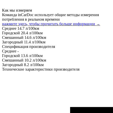
Как мы измеряем
Команда inCarDoc использует общие методы измерения
потребления в реальном времени
нажмите здесь, чтобы прочитать больше информации →
Среднее
14.7
л/100км
Городской
20.4
л/100км
Смешанный
14.6
л/100км
Загородный
11.4
л/100км
Спецификация производителя
Среднее
-
Городской
13.6
л/100км
Смешанный
10.2
л/100км
Загородный
8.2
л/100км
Технические характеристики производителя