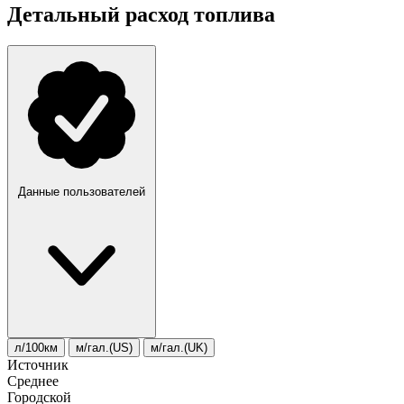
Детальный расход топлива
Данные пользователей
л/100км
м/гал.(US)
м/гал.(UK)
Источник
Среднее
Городской