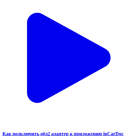
Как подключить обд2 адаптер к приложению inCarDoc