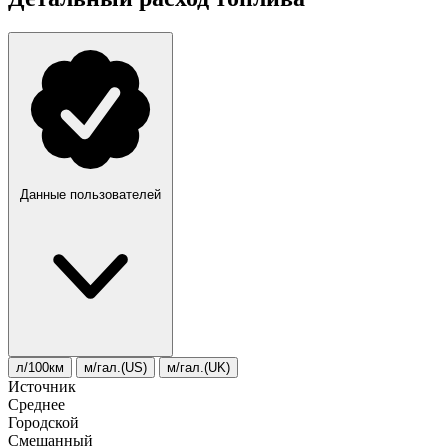
Данные пользователей
л/100км
м/гал.(US)
м/гал.(UK)
Источник
Среднее
Городской
Смешанный