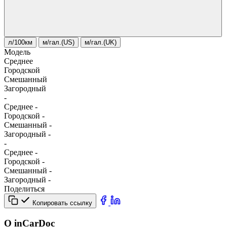
л/100км
м/гал.(US)
м/гал.(UK)
Модель
Среднее
Городской
Смешанный
Загородный
-
Среднее
-
Городской
-
Смешанный
-
Загородный
-
-
Среднее
-
Городской
-
Смешанный
-
Загородный
-
Поделиться
Копировать ссылку
О inCarDoc