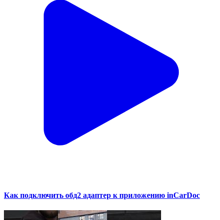
Как подключить обд2 адаптер к приложению inCarDoc