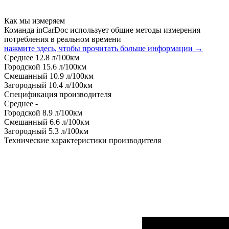
Как мы измеряем
Команда inCarDoc использует общие методы измерения
потребления в реальном времени
нажмите здесь, чтобы прочитать больше информации →
Среднее
12.8
л/100км
Городской
15.6
л/100км
Смешанный
10.9
л/100км
Загородный
10.4
л/100км
Спецификация производителя
Среднее
-
Городской
8.9
л/100км
Смешанный
6.6
л/100км
Загородный
5.3
л/100км
Технические характеристики производителя