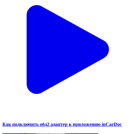
Как подключить обд2 адаптер к приложению inCarDoc