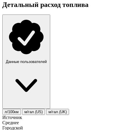
Детальный расход топлива
Данные пользователей
л/100км
м/гал.(US)
м/гал.(UK)
Источник
Среднее
Городской