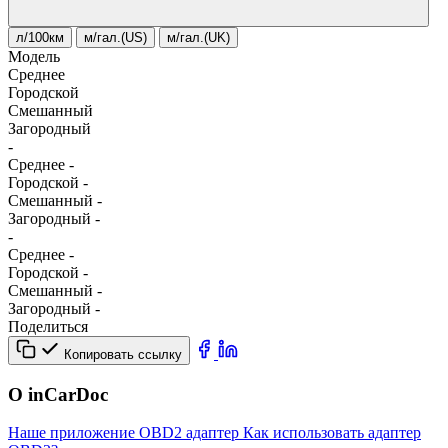
л/100км
м/гал.(US)
м/гал.(UK)
Модель
Среднее
Городской
Смешанный
Загородный
-
Среднее
-
Городской
-
Смешанный
-
Загородный
-
-
Среднее
-
Городской
-
Смешанный
-
Загородный
-
Поделиться
Копировать ссылку
О inCarDoc
Наше приложение
OBD2 адаптер
Как использовать адаптер