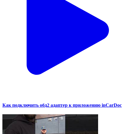
Как подключить обд2 адаптер к приложению inCarDoc