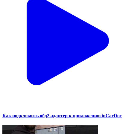
Как подключить обд2 адаптер к приложению inCarDoc