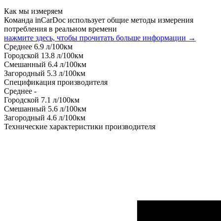
Как мы измеряем
Команда inCarDoc использует общие методы измерения
потребления в реальном времени
нажмите здесь, чтобы прочитать больше информации →
Среднее
6.9
л/100км
Городской
13.8
л/100км
Смешанный
6.4
л/100км
Загородный
5.3
л/100км
Спецификация производителя
Среднее
-
Городской
7.1
л/100км
Смешанный
5.6
л/100км
Загородный
4.6
л/100км
Технические характеристики производителя