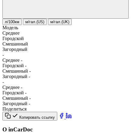
л/100км
м/гал.(US)
м/гал.(UK)
Модель
Среднее
Городской
Смешанный
Загородный
-
Среднее
-
Городской
-
Смешанный
-
Загородный
-
-
Среднее
-
Городской
-
Смешанный
-
Загородный
-
Поделиться
Копировать ссылку
О inCarDoc