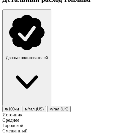
Данные пользователей
л/100км
м/гал.(US)
м/гал.(UK)
Источник
Среднее
Городской
Смешанный