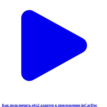
Как подключить обд2 адаптер к приложению inCarDoc