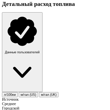
Детальный расход топлива
Данные пользователей
л/100км
м/гал.(US)
м/гал.(UK)
Источник
Среднее
Городской