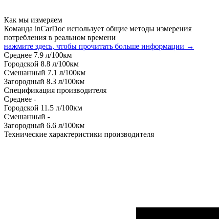
Как мы измеряем
Команда inCarDoc использует общие методы измерения
потребления в реальном времени
нажмите здесь, чтобы прочитать больше информации →
Среднее
7.9
л/100км
Городской
8.8
л/100км
Смешанный
7.1
л/100км
Загородный
8.3
л/100км
Спецификация производителя
Среднее
-
Городской
11.5
л/100км
Смешанный
-
Загородный
6.6
л/100км
Технические характеристики производителя