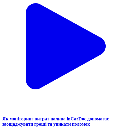
Як моніторинг витрат палива inCarDoc допомагає
заощаджувати гроші та уникати поломок