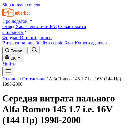
Skip to main content
Про додаток
Огляд
Характеристики
FAQ
Завантажити
Спільнота
Форуми
Останні дописи
Витрати палива
Знайти сервіс
Блог
Купити адаптер
Пошук...
UK
Увійти
Головна
/
Статистика
/
Alfa Romeo 145 1.7 i.e. 16V (144 Hp)
1998-2000
Середня витрата пального
Alfa Romeo 145 1.7 i.e. 16V
(144 Hp) 1998-2000