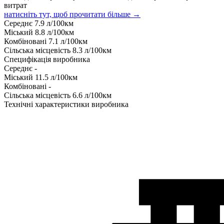
витрат
натисніть тут, щоб прочитати більше →
Середнє
7.9
л/100км
Міський
8.8
л/100км
Комбіновані
7.1
л/100км
Сільська місцевість
8.3
л/100км
Специфікація виробника
Середнє
-
Міський
11.5
л/100км
Комбіновані
-
Сільська місцевість
6.6
л/100км
Технічні характеристики виробника