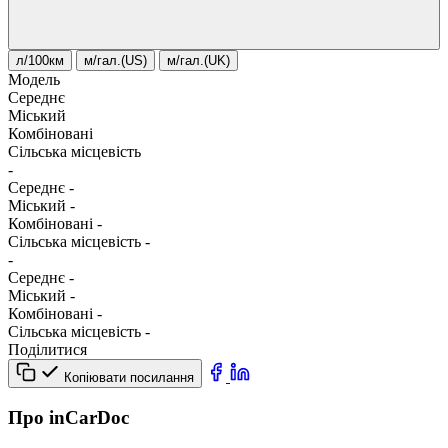
л/100км
м/гал.(US)
м/гал.(UK)
Модель
Середнє
Міський
Комбіновані
Сільська місцевість
-
Середнє
-
Міський
-
Комбіновані
-
Сільська місцевість
-
-
Середнє
-
Міський
-
Комбіновані
-
Сільська місцевість
-
Поділитися
Копіювати посилання
Про inCarDoc