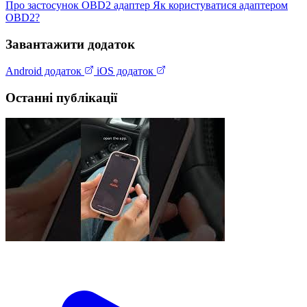
Про застосунок
OBD2 адаптер
Як користуватися адаптером
OBD2?
Завантажити додаток
Android додаток
iOS додаток
Останні публікації