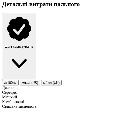
Детальні витрати пального
Дані користувачів
л/100км
м/гал.(US)
м/гал.(UK)
Джерело
Середнє
Міський
Комбіновані
Сільська місцевість