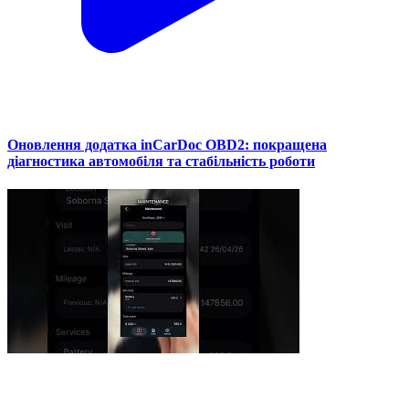
Оновлення додатка inCarDoc OBD2: покращена
діагностика автомобіля та стабільність роботи