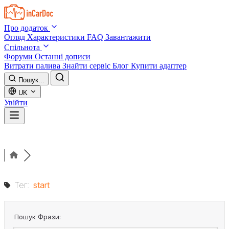
Skip to main content
Про додаток
Огляд
Характеристики
FAQ
Завантажити
Спільнота
Форуми
Останні дописи
Витрати палива
Знайти сервіс
Блог
Купити адаптер
Пошук...
UK
Увійти
Тег:
start
Пошук Фрази: