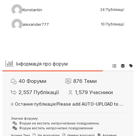
Konstantin
24 Публікації
alexander777
10 Публікації
Інформація про форум
40
Форуми
876
Теми
2,557
Публікації
1,579
Учасники
Остання публікація:
Please add AUTO-UPLOAD to server option + 2FA/MFA
Значки форуму:
Форум не містить непрочитаних повідомлень
Форум містить непрочитані повідомлення
Іконки Тем:
Не відповіли
Наявні відповіді
Активна