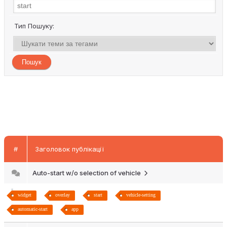
Тип Пошуку:
#
Заголовок публікації
Auto-start w/o selection of vehicle
widget
overlay
start
vehicle-setting
automatic-start
app