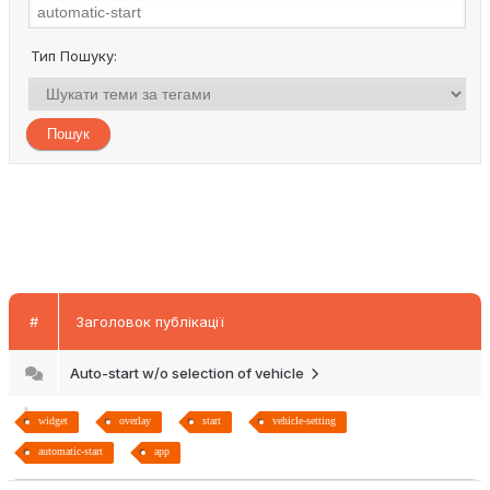
Тип Пошуку:
#
Заголовок публікації
Auto-start w/o selection of vehicle
widget
overlay
start
vehicle-setting
automatic-start
app