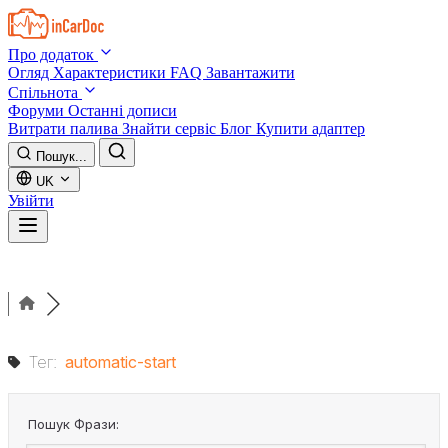
Skip to main content
Про додаток
Огляд
Характеристики
FAQ
Завантажити
Спільнота
Форуми
Останні дописи
Витрати палива
Знайти сервіс
Блог
Купити адаптер
Пошук...
UK
Увійти
Тег:
automatic-start
Пошук Фрази: