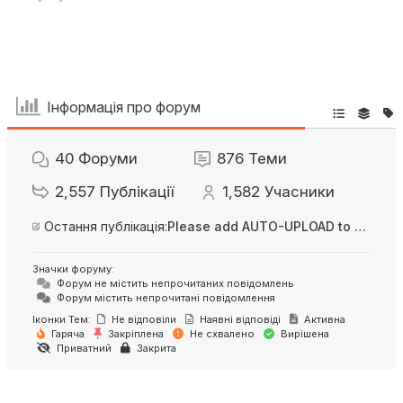
Інформація про форум
40
Форуми
876
Теми
2,557
Публікації
1,582
Учасники
Остання публікація:
Please add AUTO-UPLOAD to server option + 2FA/MFA
Значки форуму:
Форум не містить непрочитаних повідомлень
Форум містить непрочитані повідомлення
Іконки Тем:
Не відповіли
Наявні відповіді
Активна
Гаряча
Закріплена
Не схвалено
Вирішена
Приватний
Закрита