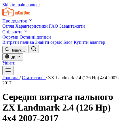
Skip to main content
Про додаток
Огляд
Характеристики
FAQ
Завантажити
Спільнота
Форуми
Останні дописи
Витрати палива
Знайти сервіс
Блог
Купити адаптер
Пошук...
UK
Увійти
Головна
/
Статистика
/
ZX Landmark 2.4 (126 Hp) 4x4 2007-
2017
Середня витрата пального
ZX Landmark 2.4 (126 Hp)
4x4 2007-2017