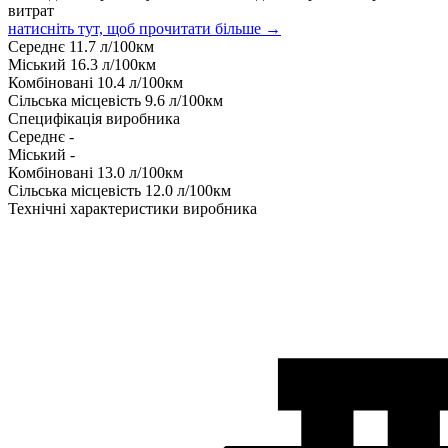
витрат
натисніть тут, щоб прочитати більше →
Середнє
11.7
л/100км
Міський
16.3
л/100км
Комбіновані
10.4
л/100км
Сільська місцевість
9.6
л/100км
Специфікація виробника
Середнє
-
Міський
-
Комбіновані
13.0
л/100км
Сільська місцевість
12.0
л/100км
Технічні характеристики виробника