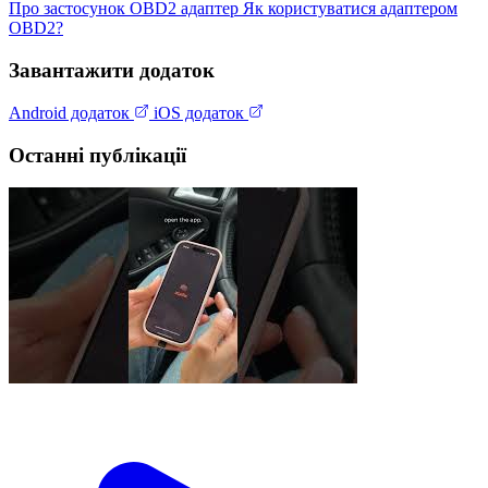
Про застосунок
OBD2 адаптер
Як користуватися адаптером
OBD2?
Завантажити додаток
Android додаток
iOS додаток
Останні публікації