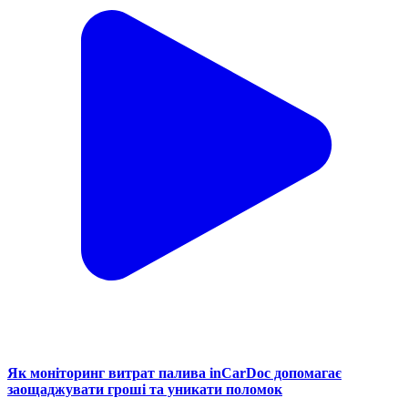
Як моніторинг витрат палива inCarDoc допомагає
заощаджувати гроші та уникати поломок