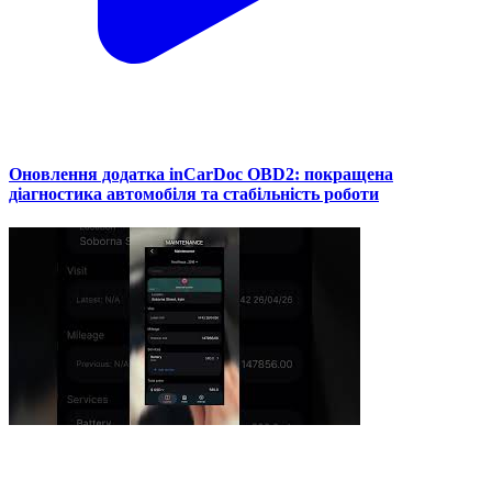
Оновлення додатка inCarDoc OBD2: покращена
діагностика автомобіля та стабільність роботи