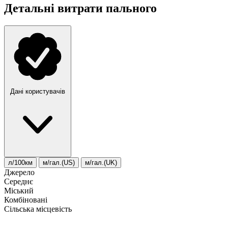
Детальні витрати пального
Дані користувачів
л/100км
м/гал.(US)
м/гал.(UK)
Джерело
Середнє
Міський
Комбіновані
Сільська місцевість