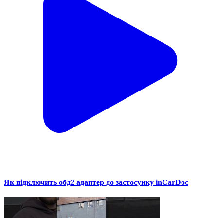
Як підключить обд2 адаптер до застосунку inCarDoc