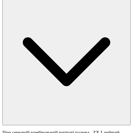
При середній комбінованій витраті палива
, ZX Landmark