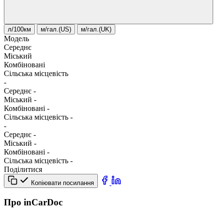
л/100км
м/гал.(US)
м/гал.(UK)
Модель
Середнє
Міський
Комбіновані
Сільська місцевість
-
Середнє
-
Міський
-
Комбіновані
-
Сільська місцевість
-
-
Середнє
-
Міський
-
Комбіновані
-
Сільська місцевість
-
Поділитися
Копіювати посилання
Про inCarDoc