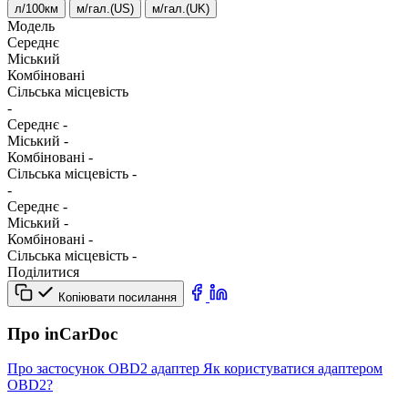
л/100км
м/гал.(US)
м/гал.(UK)
Модель
Середнє
Міський
Комбіновані
Сільська місцевість
-
Середнє
-
Міський
-
Комбіновані
-
Сільська місцевість
-
-
Середнє
-
Міський
-
Комбіновані
-
Сільська місцевість
-
Поділитися
Копіювати посилання
Про inCarDoc
Про застосунок
OBD2 адаптер
Як користуватися адаптером
OBD2?