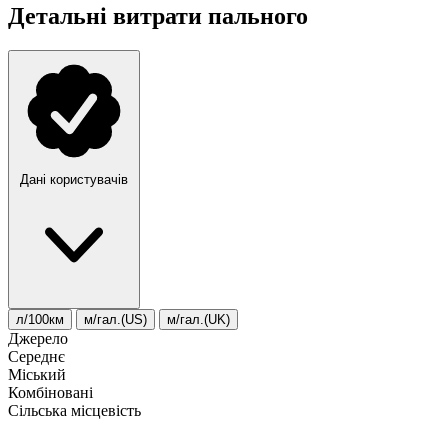
Детальні витрати пального
Дані користувачів
л/100км
м/гал.(US)
м/гал.(UK)
Джерело
Середнє
Міський
Комбіновані
Сільська місцевість