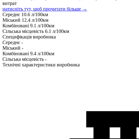
витрат
натисніть тут, щоб прочитати більше →
Середнє
10.6
л/100км
Міський
12.4
л/100км
Комбіновані
9.1
л/100км
Сільська місцевість
6.1
л/100км
Специфікація виробника
Середнє
-
Міський
-
Комбіновані
9.4
л/100км
Сільська місцевість
-
Технічні характеристики виробника