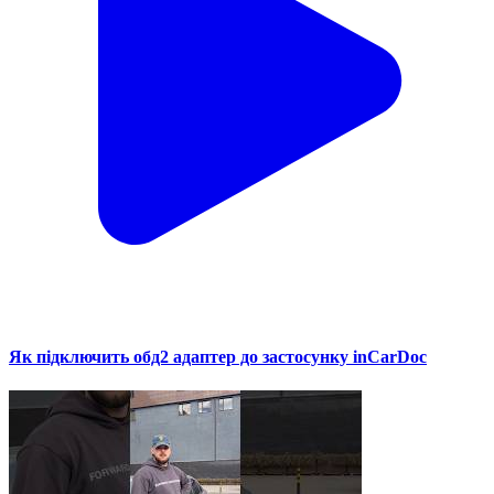
Як підключить обд2 адаптер до застосунку inCarDoc