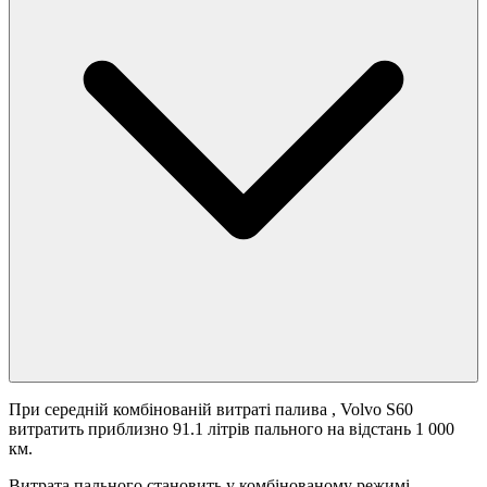
При середній комбінованій витраті палива
, Volvo S60
витратить приблизно 91.1 літрів пального на відстань 1 000
км.
Витрата пального становить
у комбінованому режимі.