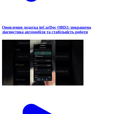
Оновлення додатка inCarDoc OBD2: покращена
діагностика автомобіля та стабільність роботи