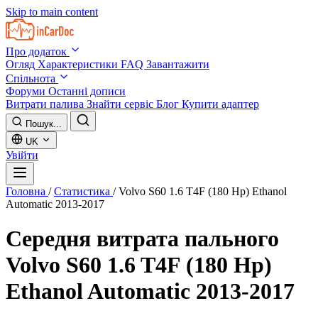
Skip to main content
Про додаток
Огляд
Характеристики
FAQ
Завантажити
Спільнота
Форуми
Останні дописи
Витрати палива
Знайти сервіс
Блог
Купити адаптер
Пошук...
UK
Увійти
Головна
/
Статистика
/
Volvo S60 1.6 T4F (180 Hp) Ethanol
Automatic 2013-2017
Середня витрата пального
Volvo S60 1.6 T4F (180 Hp)
Ethanol Automatic 2013-2017