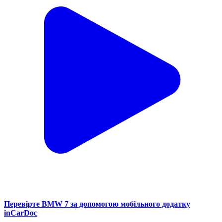
Перевірте BMW 7 за допомогою мобільного додатку
inCarDoc