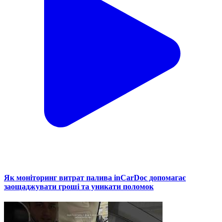
Як моніторинг витрат палива inCarDoc допомагає
заощаджувати гроші та уникати поломок