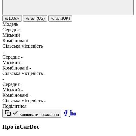
л/100км
м/гал.(US)
м/гал.(UK)
Модель
Середнє
Міський
Комбіновані
Сільська місцевість
-
Середнє
-
Міський
-
Комбіновані
-
Сільська місцевість
-
-
Середнє
-
Міський
-
Комбіновані
-
Сільська місцевість
-
Поділитися
Копіювати посилання
Про inCarDoc