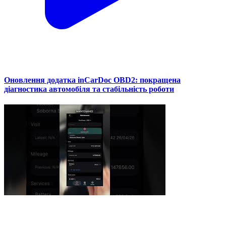
Оновлення додатка inCarDoc OBD2: покращена
діагностика автомобіля та стабільність роботи