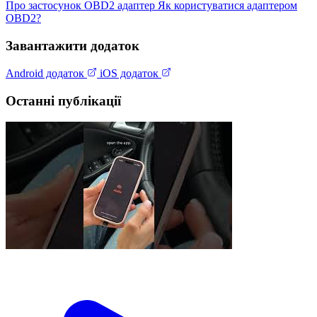
Про застосунок
OBD2 адаптер
Як користуватися адаптером
OBD2?
Завантажити додаток
Android додаток
iOS додаток
Останні публікації