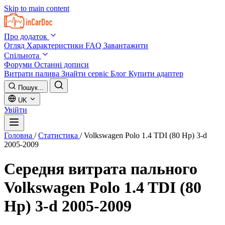
Skip to main content
Про додаток
Огляд
Характеристики
FAQ
Завантажити
Спільнота
Форуми
Останні дописи
Витрати палива
Знайти сервіс
Блог
Купити адаптер
Пошук...
UK
Увійти
Головна
/
Статистика
/
Volkswagen Polo 1.4 TDI (80 Hp) 3-d
2005-2009
Середня витрата пального
Volkswagen Polo 1.4 TDI (80
Hp) 3-d 2005-2009