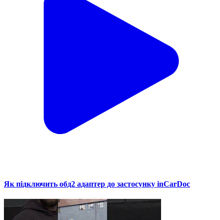
Як підключить обд2 адаптер до застосунку inCarDoc