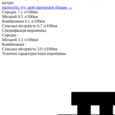
витрат
натисніть тут, щоб прочитати більше →
Середнє
7.1
л/100км
Міський
8.5
л/100км
Комбіновані
6.1
л/100км
Сільська місцевість
6.7
л/100км
Специфікація виробника
Середнє
-
Міський
5.5
л/100км
Комбіновані
-
Сільська місцевість
3.9
л/100км
Технічні характеристики виробника