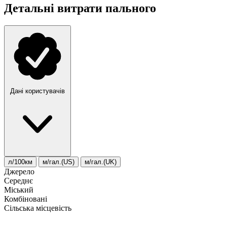
Детальні витрати пального
Дані користувачів
л/100км
м/гал.(US)
м/гал.(UK)
Джерело
Середнє
Міський
Комбіновані
Сільська місцевість