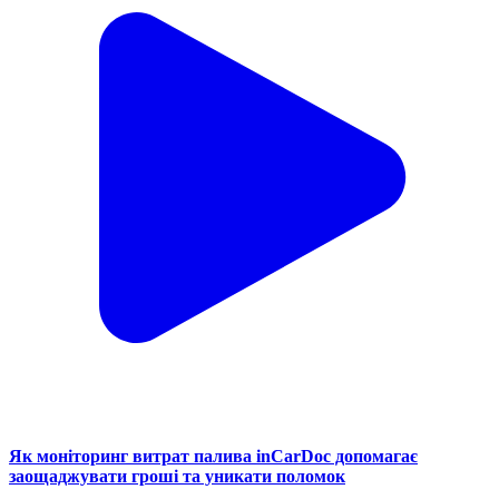
Як моніторинг витрат палива inCarDoc допомагає
заощаджувати гроші та уникати поломок