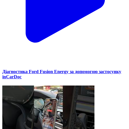
Діагностика Ford Fusion Energy за допомогою застосунку
inCarDoc