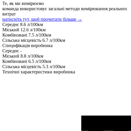
Те, як ми вимірюємо
команда використовує загальні методи вимірювання реальних
витрат
натисніть тут, щоб прочитати більше →
Середнє
8.6
л/100км
Міський
12.6
л/100км
Комбіновані
7.5
л/100км
Сільська місцевість
6.7
л/100км
Специфікація виробника
Середнє
-
Міський
8.8
л/100км
Комбіновані
6.5
л/100км
Сільська місцевість
5.3
л/100км
Технічні характеристики виробника