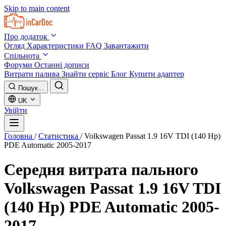
Skip to main content
Про додаток
Огляд
Характеристики
FAQ
Завантажити
Спільнота
Форуми
Останні дописи
Витрати палива
Знайти сервіс
Блог
Купити адаптер
Пошук...
UK
Увійти
Головна
/
Статистика
/
Volkswagen Passat 1.9 16V TDI (140 Hp)
PDE Automatic 2005-2017
Середня витрата пального
Volkswagen Passat 1.9 16V TDI
(140 Hp) PDE Automatic 2005-
2017