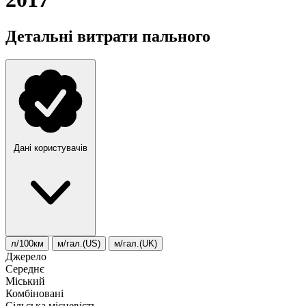
Детальні витрати пального
Дані користувачів
л/100км
м/гал.(US)
м/гал.(UK)
Джерело
Середнє
Міський
Комбіновані
Сільська місцевість