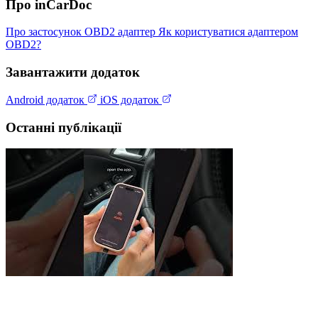
Про inCarDoc
Про застосунок
OBD2 адаптер
Як користуватися адаптером
OBD2?
Завантажити додаток
Android додаток
iOS додаток
Останні публікації