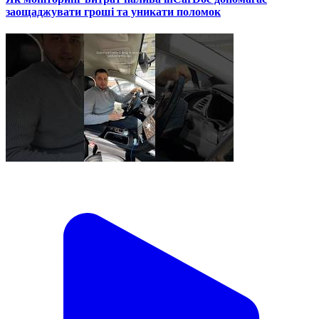
заощаджувати гроші та уникати поломок