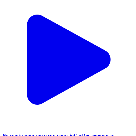
Як моніторинг витрат палива inCarDoc допомагає