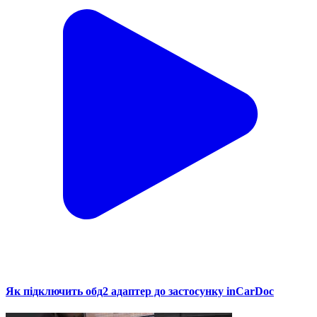
Як підключить обд2 адаптер до застосунку inCarDoc