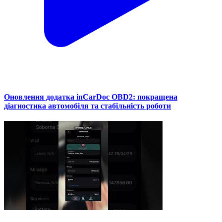
Оновлення додатка inCarDoc OBD2: покращена
діагностика автомобіля та стабільність роботи