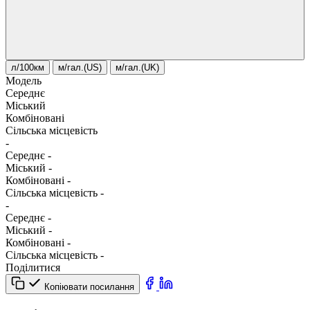
л/100км
м/гал.(US)
м/гал.(UK)
Модель
Середнє
Міський
Комбіновані
Сільська місцевість
-
Середнє
-
Міський
-
Комбіновані
-
Сільська місцевість
-
-
Середнє
-
Міський
-
Комбіновані
-
Сільська місцевість
-
Поділитися
Копіювати посилання