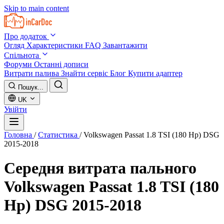
Skip to main content
Про додаток
Огляд
Характеристики
FAQ
Завантажити
Спільнота
Форуми
Останні дописи
Витрати палива
Знайти сервіс
Блог
Купити адаптер
Пошук...
UK
Увійти
Головна
/
Статистика
/
Volkswagen Passat 1.8 TSI (180 Hp) DSG
2015-2018
Середня витрата пального
Volkswagen Passat 1.8 TSI (180
Hp) DSG 2015-2018