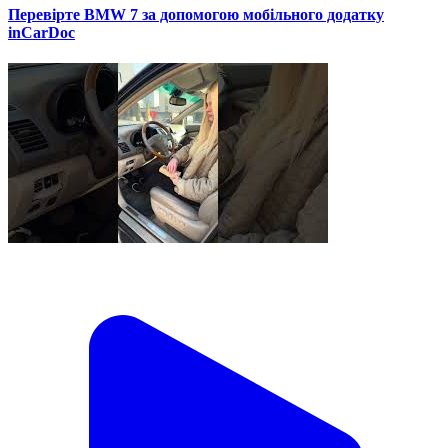
Перевірте BMW 7 за допомогою мобільного додатку
inCarDoc