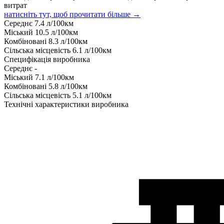
витрат
натисніть тут, щоб прочитати більше →
Середнє
7.4
л/100км
Міський
10.5
л/100км
Комбіновані
8.3
л/100км
Сільська місцевість
6.1
л/100км
Специфікація виробника
Середнє
-
Міський
7.1
л/100км
Комбіновані
5.8
л/100км
Сільська місцевість
5.1
л/100км
Технічні характеристики виробника