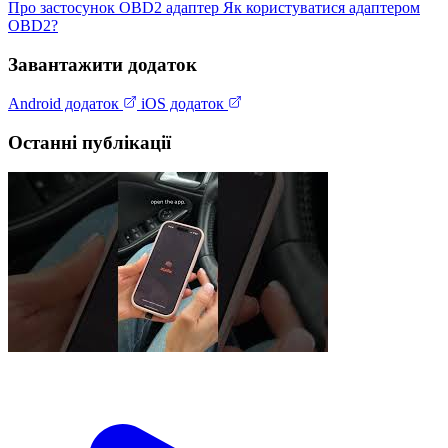
Про застосунок
OBD2 адаптер
Як користуватися адаптером
OBD2?
Завантажити додаток
Android додаток
iOS додаток
Останні публікації