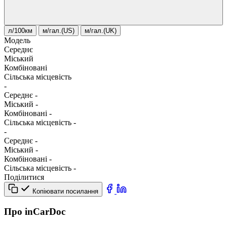
л/100км
м/гал.(US)
м/гал.(UK)
Модель
Середнє
Міський
Комбіновані
Сільська місцевість
-
Середнє
-
Міський
-
Комбіновані
-
Сільська місцевість
-
-
Середнє
-
Міський
-
Комбіновані
-
Сільська місцевість
-
Поділитися
Копіювати посилання
Про inCarDoc