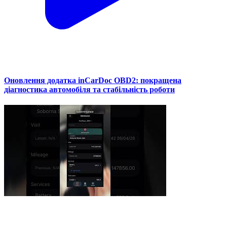
Оновлення додатка inCarDoc OBD2: покращена
діагностика автомобіля та стабільність роботи