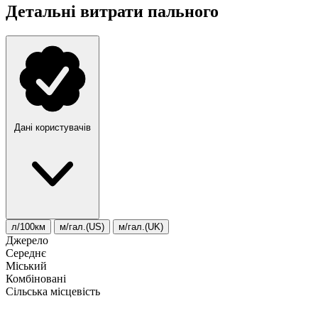
Детальні витрати пального
Дані користувачів
л/100км
м/гал.(US)
м/гал.(UK)
Джерело
Середнє
Міський
Комбіновані
Сільська місцевість