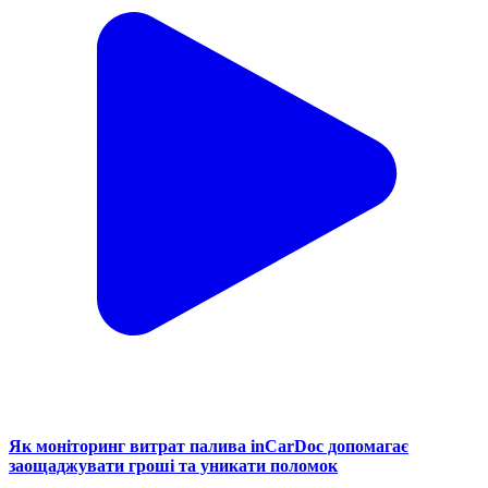
Як моніторинг витрат палива inCarDoc допомагає
заощаджувати гроші та уникати поломок