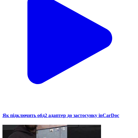
Як підключить обд2 адаптер до застосунку inCarDoc