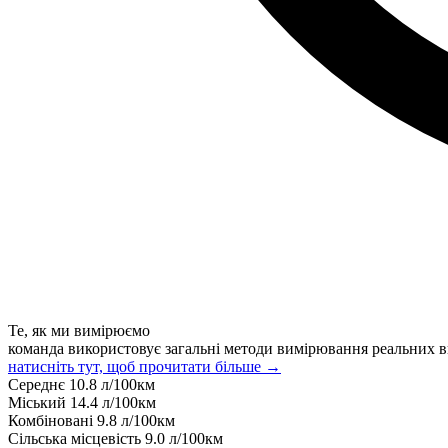
Те, як ми вимірюємо
команда використовує загальні методи вимірювання реальних в
натисніть тут, щоб прочитати більше →
Середнє
10.8
л/100км
Міський
14.4
л/100км
Комбіновані
9.8
л/100км
Сільська місцевість
9.0
л/100км