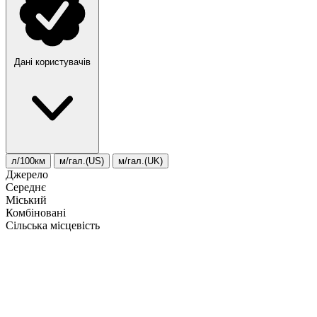
Дані користувачів
л/100км
м/гал.(US)
м/гал.(UK)
Джерело
Середнє
Міський
Комбіновані
Сільська місцевість