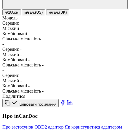
л/100км
м/гал.(US)
м/гал.(UK)
Модель
Середнє
Міський
Комбіновані
Сільська місцевість
-
Середнє
-
Міський
-
Комбіновані
-
Сільська місцевість
-
-
Середнє
-
Міський
-
Комбіновані
-
Сільська місцевість
-
Поділитися
Копіювати посилання
Про inCarDoc
Про застосунок
OBD2 адаптер
Як користуватися адаптером