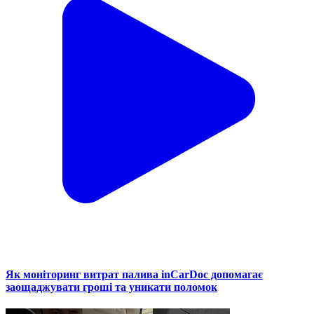
Як моніторинг витрат палива inCarDoc допомагає
заощаджувати гроші та уникати поломок