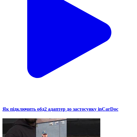
Як підключить обд2 адаптер до застосунку inCarDoc