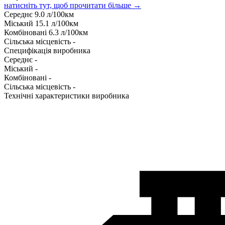
натисніть тут, щоб прочитати більше →
Середнє
9.0
л/100км
Міський
15.1
л/100км
Комбіновані
6.3
л/100км
Сільська місцевість
-
Специфікація виробника
Середнє
-
Міський
-
Комбіновані
-
Сільська місцевість
-
Технічні характеристики виробника