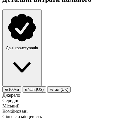
Дані користувачів
л/100км
м/гал.(US)
м/гал.(UK)
Джерело
Середнє
Міський
Комбіновані
Сільська місцевість