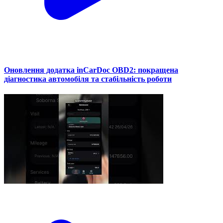
Оновлення додатка inCarDoc OBD2: покращена
діагностика автомобіля та стабільність роботи