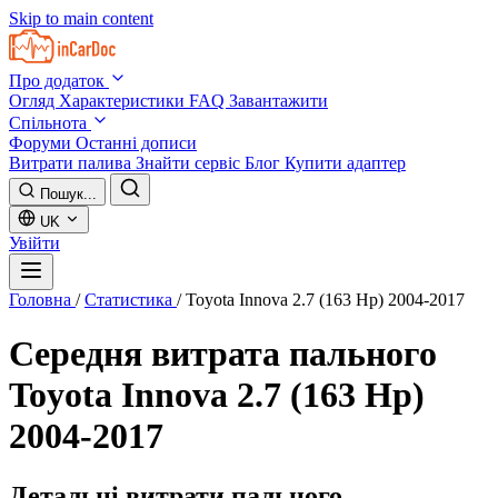
Skip to main content
Про додаток
Огляд
Характеристики
FAQ
Завантажити
Спільнота
Форуми
Останні дописи
Витрати палива
Знайти сервіс
Блог
Купити адаптер
Пошук...
UK
Увійти
Головна
/
Статистика
/
Toyota Innova 2.7 (163 Hp) 2004-2017
Середня витрата пального
Toyota Innova 2.7 (163 Hp)
2004-2017
Детальні витрати пального