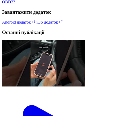
OBD2?
Завантажити додаток
Android додаток
iOS додаток
Останні публікації