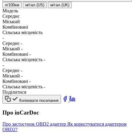
л/100км
м/гал.(US)
м/гал.(UK)
Модель
Середнє
Міський
Комбіновані
Сільська місцевість
-
Середнє
-
Міський
-
Комбіновані
-
Сільська місцевість
-
-
Середнє
-
Міський
-
Комбіновані
-
Сільська місцевість
-
Поділитися
Копіювати посилання
Про inCarDoc
Про застосунок
OBD2 адаптер
Як користуватися адаптером
OBD2?