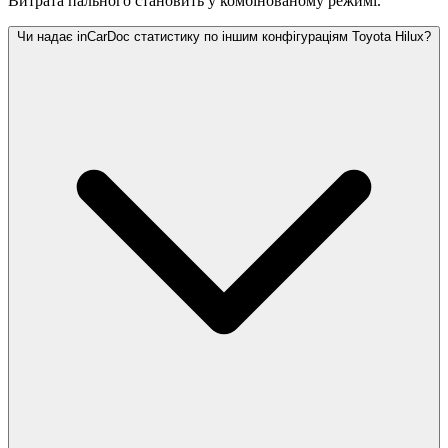
Витрата пального становить
у комбінованому режимі.
Чи надає inCarDoc статистику по іншим конфігураціям Toyota Hilux?