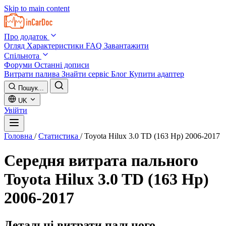
Skip to main content
Про додаток
Огляд
Характеристики
FAQ
Завантажити
Спільнота
Форуми
Останні дописи
Витрати палива
Знайти сервіс
Блог
Купити адаптер
Пошук...
UK
Увійти
Головна
/
Статистика
/
Toyota Hilux 3.0 TD (163 Hp) 2006-2017
Середня витрата пального
Toyota Hilux 3.0 TD (163 Hp)
2006-2017
Детальні витрати пального