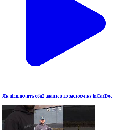
Як підключить обд2 адаптер до застосунку inCarDoc