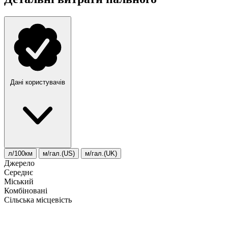
Дані користувачів
л/100км
м/гал.(US)
м/гал.(UK)
Джерело
Середнє
Міський
Комбіновані
Сільська місцевість