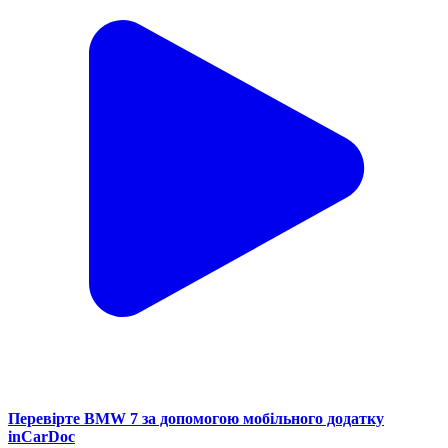
Перевірте BMW 7 за допомогою мобільного додатку
inCarDoc