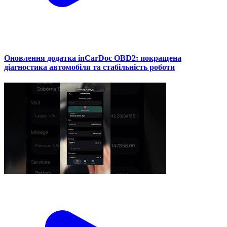
Оновлення додатка inCarDoc OBD2: покращена
діагностика автомобіля та стабільність роботи