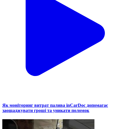
Як моніторинг витрат палива inCarDoc допомагає
заощаджувати гроші та уникати поломок