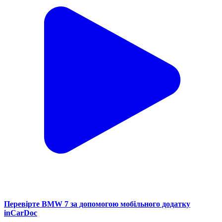
Перевірте BMW 7 за допомогою мобільного додатку
inCarDoc