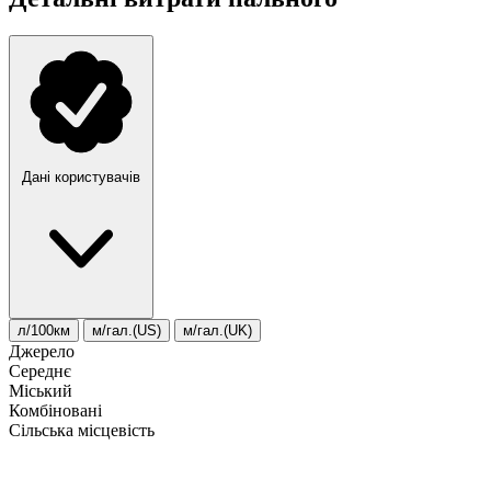
Дані користувачів
л/100км
м/гал.(US)
м/гал.(UK)
Джерело
Середнє
Міський
Комбіновані
Сільська місцевість