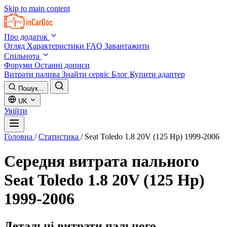
Skip to main content
Про додаток
Огляд
Характеристики
FAQ
Завантажити
Спільнота
Форуми
Останні дописи
Витрати палива
Знайти сервіс
Блог
Купити адаптер
Пошук...
UK
Увійти
Головна
/
Статистика
/
Seat Toledo 1.8 20V (125 Hp) 1999-2006
Середня витрата пального
Seat Toledo 1.8 20V (125 Hp)
1999-2006
Детальні витрати пального