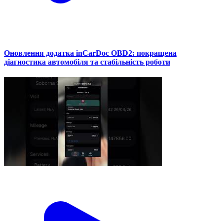
Оновлення додатка inCarDoc OBD2: покращена
діагностика автомобіля та стабільність роботи