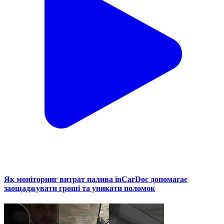
Як моніторинг витрат палива inCarDoc допомагає
заощаджувати гроші та уникати поломок