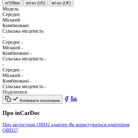
л/100км
м/гал.(US)
м/гал.(UK)
Модель
Середнє
Міський
Комбіновані
Сільська місцевість
-
Середнє
-
Міський
-
Комбіновані
-
Сільська місцевість
-
-
Середнє
-
Міський
-
Комбіновані
-
Сільська місцевість
-
Поділитися
Копіювати посилання
Про inCarDoc
Про застосунок
OBD2 адаптер
Як користуватися адаптером
OBD2?