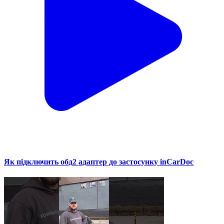
Як підключить обд2 адаптер до застосунку inCarDoc