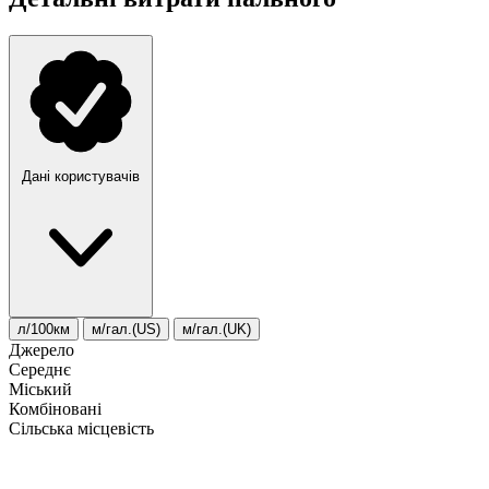
Дані користувачів
л/100км
м/гал.(US)
м/гал.(UK)
Джерело
Середнє
Міський
Комбіновані
Сільська місцевість