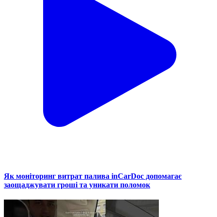
Як моніторинг витрат палива inCarDoc допомагає
заощаджувати гроші та уникати поломок