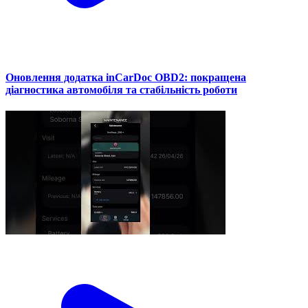
Оновлення додатка inCarDoc OBD2: покращена
діагностика автомобіля та стабільність роботи