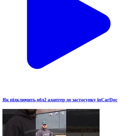
Як підключить обд2 адаптер до застосунку inCarDoc