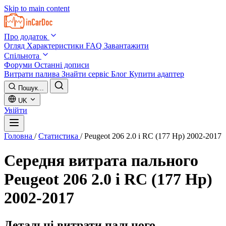
Skip to main content
Про додаток
Огляд
Характеристики
FAQ
Завантажити
Спільнота
Форуми
Останні дописи
Витрати палива
Знайти сервіс
Блог
Купити адаптер
Пошук...
UK
Увійти
Головна
/
Статистика
/
Peugeot 206 2.0 i RC (177 Hp) 2002-2017
Середня витрата пального
Peugeot 206 2.0 i RC (177 Hp)
2002-2017
Детальні витрати пального