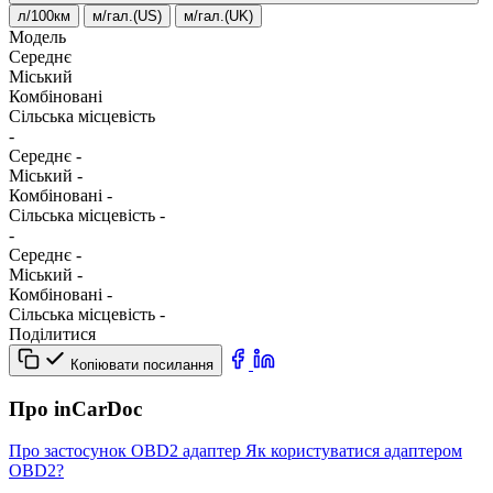
л/100км
м/гал.(US)
м/гал.(UK)
Модель
Середнє
Міський
Комбіновані
Сільська місцевість
-
Середнє
-
Міський
-
Комбіновані
-
Сільська місцевість
-
-
Середнє
-
Міський
-
Комбіновані
-
Сільська місцевість
-
Поділитися
Копіювати посилання
Про inCarDoc
Про застосунок
OBD2 адаптер
Як користуватися адаптером
OBD2?