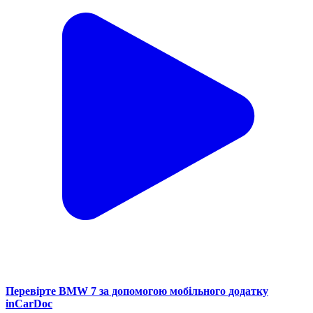
Перевірте BMW 7 за допомогою мобільного додатку
inCarDoc