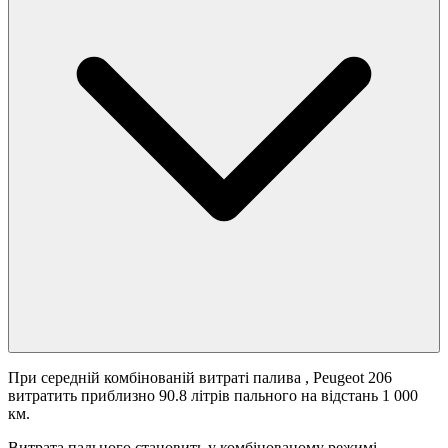
При середній комбінованій витраті палива
, Peugeot 206
витратить приблизно 90.8 літрів пального на відстань 1 000
км.
Витрата пального становить
у комбінованому режимі.