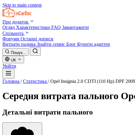
Skip to main content
Про додаток
Огляд
Характеристики
FAQ
Завантажити
Спільнота
Форуми
Останні дописи
Витрати палива
Знайти сервіс
Блог
Купити адаптер
Пошук...
UK
Увійти
Головна
/
Статистика
/
Opel Insignia 2.0 CDTI (110 Hp) DPF 200
Середня витрата пального
Ope
Детальні витрати пального