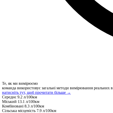
Те, як ми вимірюємо
команда використовує загальні методи вимірювання реальних в
натисніть тут, щоб прочитати більше →
Середнє
9.2
л/100км
Міський
13.1
л/100км
Комбіновані
8.3
л/100км
Сільська місцевість
7.9
л/100км