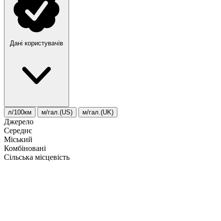
Дані користувачів
л/100км
м/гал.(US)
м/гал.(UK)
Джерело
Середнє
Міський
Комбіновані
Сільська місцевість