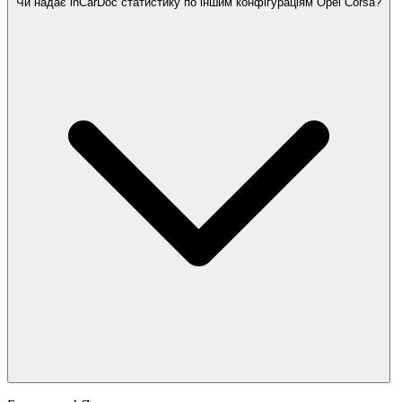
Чи надає inCarDoc статистику по іншим конфігураціям Opel Corsa?