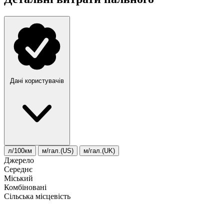
Дані користувачів
л/100км
м/гал.(US)
м/гал.(UK)
Джерело
Середнє
Міський
Комбіновані
Сільська місцевість