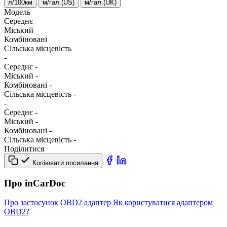
л/100км
м/гал.(US)
м/гал.(UK)
Модель
Середнє
Міський
Комбіновані
Сільська місцевість
-
Середнє
-
Міський
-
Комбіновані
-
Сільська місцевість
-
-
Середнє
-
Міський
-
Комбіновані
-
Сільська місцевість
-
Поділитися
Копіювати посилання
Про inCarDoc
Про застосунок
OBD2 адаптер
Як користуватися адаптером
OBD2?