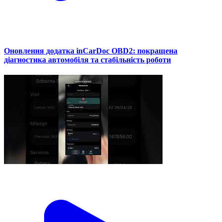
Оновлення додатка inCarDoc OBD2: покращена
діагностика автомобіля та стабільність роботи