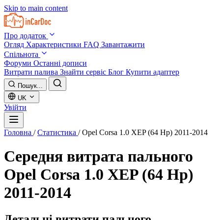
Skip to main content
Про додаток
Огляд
Характеристики
FAQ
Завантажити
Спільнота
Форуми
Останні дописи
Витрати палива
Знайти сервіс
Блог
Купити адаптер
Пошук...
UK
Увійти
Головна
/
Статистика
/
Opel Corsa 1.0 XEP (64 Hp) 2011-2014
Середня витрата пального
Opel Corsa 1.0 XEP (64 Hp)
2011-2014
Детальні витрати пального