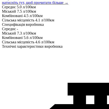
натисніть тут, щоб прочитати більше →
Середнє
5.0
л/100км
Міський
7.5
л/100км
Комбіновані
4.5
л/100км
Сільська місцевість
4.1
л/100км
Специфікація виробника
Середнє
-
Міський
7.3
л/100км
Комбіновані
5.6
л/100км
Сільська місцевість
4.6
л/100км
Технічні характеристики виробника