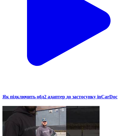
Як підключить обд2 адаптер до застосунку inCarDoc