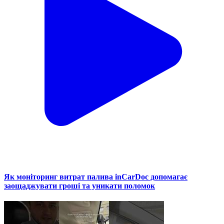
Як моніторинг витрат палива inCarDoc допомагає
заощаджувати гроші та уникати поломок