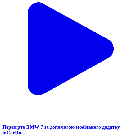
Перевірте BMW 7 за допомогою мобільного додатку
inCarDoc