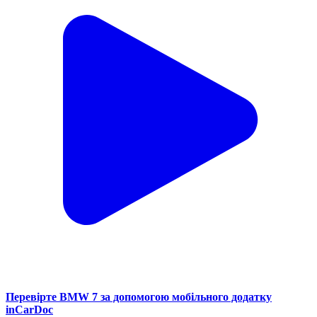
Перевірте BMW 7 за допомогою мобільного додатку
inCarDoc