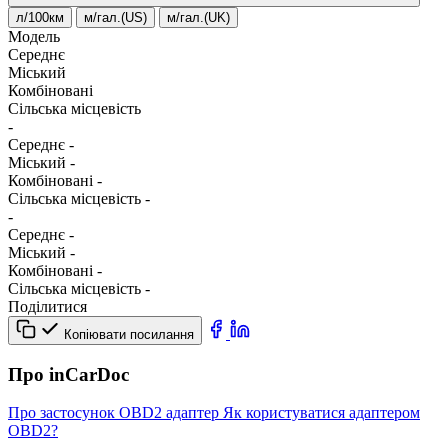
л/100км
м/гал.(US)
м/гал.(UK)
Модель
Середнє
Міський
Комбіновані
Сільська місцевість
-
Середнє
-
Міський
-
Комбіновані
-
Сільська місцевість
-
-
Середнє
-
Міський
-
Комбіновані
-
Сільська місцевість
-
Поділитися
Копіювати посилання
Про inCarDoc
Про застосунок
OBD2 адаптер
Як користуватися адаптером
OBD2?