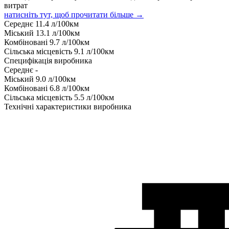
витрат
натисніть тут, щоб прочитати більше →
Середнє
11.4
л/100км
Міський
13.1
л/100км
Комбіновані
9.7
л/100км
Сільська місцевість
9.1
л/100км
Специфікація виробника
Середнє
-
Міський
9.0
л/100км
Комбіновані
6.8
л/100км
Сільська місцевість
5.5
л/100км
Технічні характеристики виробника