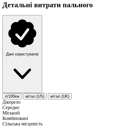
Детальні витрати пального
Дані користувачів
л/100км
м/гал.(US)
м/гал.(UK)
Джерело
Середнє
Міський
Комбіновані
Сільська місцевість