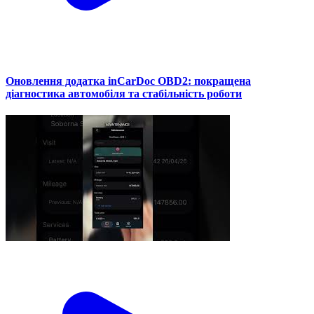
Оновлення додатка inCarDoc OBD2: покращена
діагностика автомобіля та стабільність роботи