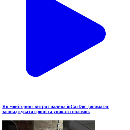
Як моніторинг витрат палива inCarDoc допомагає
заощаджувати гроші та уникати поломок