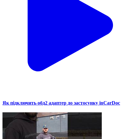
Як підключить обд2 адаптер до застосунку inCarDoc