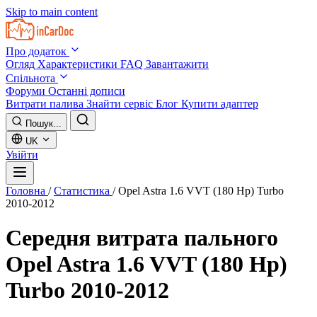
Skip to main content
Про додаток
Огляд
Характеристики
FAQ
Завантажити
Спільнота
Форуми
Останні дописи
Витрати палива
Знайти сервіс
Блог
Купити адаптер
Пошук...
UK
Увійти
Головна
/
Статистика
/
Opel Astra 1.6 VVT (180 Hp) Turbo
2010-2012
Середня витрата пального
Opel Astra 1.6 VVT (180 Hp)
Turbo 2010-2012