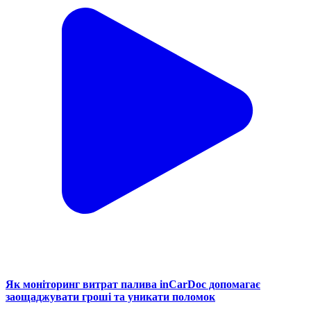
Як моніторинг витрат палива inCarDoc допомагає
заощаджувати гроші та уникати поломок