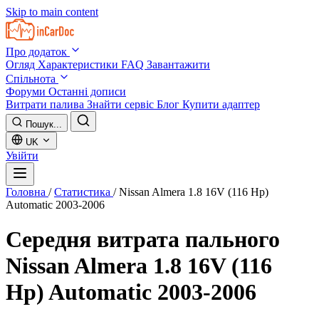
Skip to main content
Про додаток
Огляд
Характеристики
FAQ
Завантажити
Спільнота
Форуми
Останні дописи
Витрати палива
Знайти сервіс
Блог
Купити адаптер
Пошук...
UK
Увійти
Головна
/
Статистика
/
Nissan Almera 1.8 16V (116 Hp)
Automatic 2003-2006
Середня витрата пального
Nissan Almera 1.8 16V (116
Hp) Automatic 2003-2006