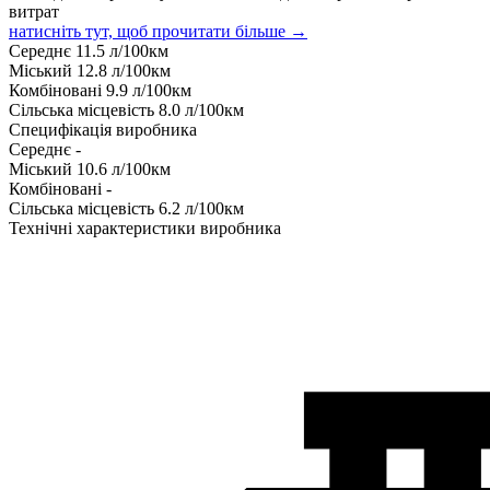
витрат
натисніть тут, щоб прочитати більше →
Середнє
11.5
л/100км
Міський
12.8
л/100км
Комбіновані
9.9
л/100км
Сільська місцевість
8.0
л/100км
Специфікація виробника
Середнє
-
Міський
10.6
л/100км
Комбіновані
-
Сільська місцевість
6.2
л/100км
Технічні характеристики виробника