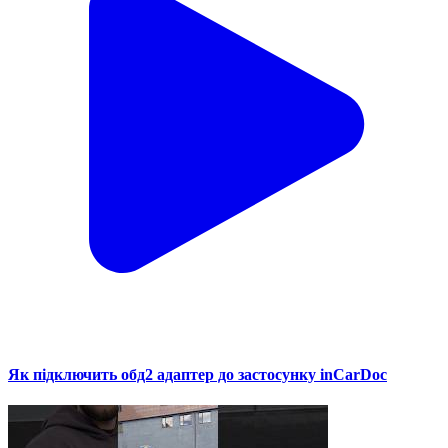
Як підключить обд2 адаптер до застосунку inCarDoc