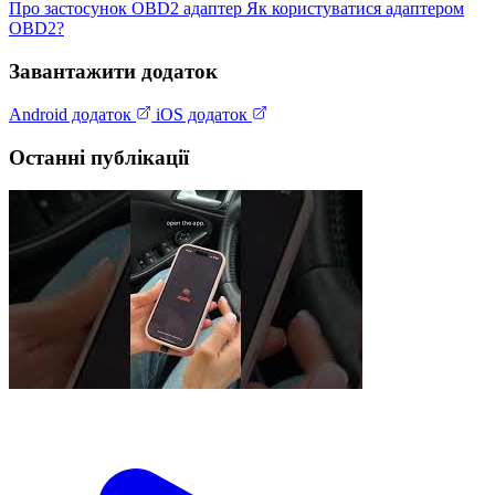
Про застосунок
OBD2 адаптер
Як користуватися адаптером
OBD2?
Завантажити додаток
Android додаток
iOS додаток
Останні публікації