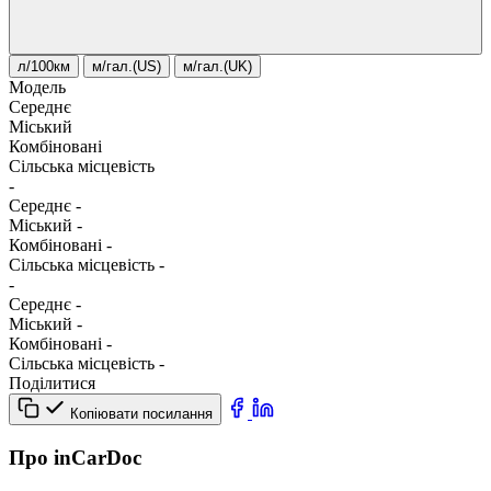
л/100км
м/гал.(US)
м/гал.(UK)
Модель
Середнє
Міський
Комбіновані
Сільська місцевість
-
Середнє
-
Міський
-
Комбіновані
-
Сільська місцевість
-
-
Середнє
-
Міський
-
Комбіновані
-
Сільська місцевість
-
Поділитися
Копіювати посилання
Про inCarDoc