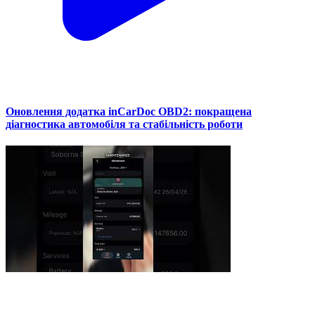
Оновлення додатка inCarDoc OBD2: покращена
діагностика автомобіля та стабільність роботи