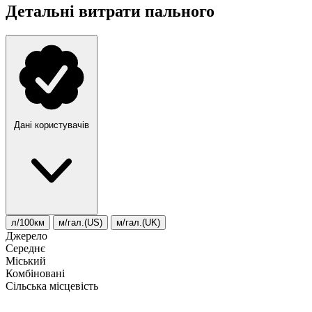
Детальні витрати пального
Дані користувачів
л/100км
м/гал.(US)
м/гал.(UK)
Джерело
Середнє
Міський
Комбіновані
Сільська місцевість